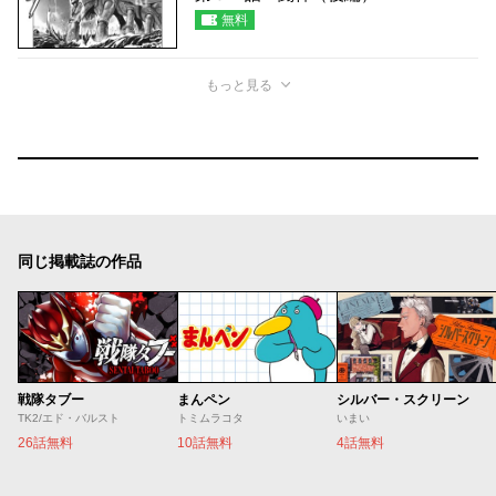
無料
もっと見る
同じ掲載誌の作品
戦隊タブー
まんペン
シルバー・スクリーン
TK2/エド・バルスト
トミムラコタ
いまい
26話無料
10話無料
4話無料