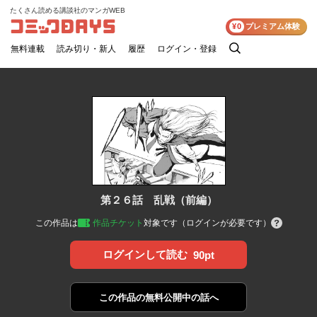
たくさん読める講談社のマンガWEB
コミックDAYS
¥0
プレミアム体験
無料連載
読み切り・新人
履歴
ログイン・登録
検
索
第２６話 乱戦（前編）
この作品は
作品チケット
対象です（ログインが必要です）
ログインして読む
90pt
この作品の
無料公開中の話へ