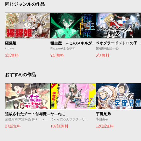
同じジャンルの作品
猩猩姫
種生産 ～このスキルがチートだとまだ誰も気付いていない～
ベオグラードメトロの子供たち
ippatu
Reppuu/まるやす
隷蔵庫/山座一心
3話無料
9話無料
6話無料
おすすめの作品
追放されたチート付与魔術師は気ままなセカンドライフを謳歌する。 ～俺は武器だけじゃなく、あらゆるものに『強化ポイント』を付与できるし、俺の意思でいつでも効果を解除できるけど、残った人たち大丈夫？～
ヤニねこ
宇宙兄弟
業務用餅/六志麻あさ/ｋｉｓｕｉ
にゃんにゃんファクトリー
小山宙哉
27話無料
107話無料
120話無料