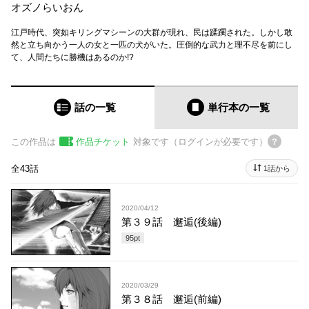
オズノらいおん
江戸時代、突如キリングマシーンの大群が現れ、民は蹂躙された。しかし敢
然と立ち向かう一人の女と一匹の犬がいた。圧倒的な武力と理不尽を前にし
て、人間たちに勝機はあるのか!?
話の一覧
単行本
の一覧
この作品は
作品チケット
対象です（ログインが必要です）
全43話
1話から
2020/04/12
第３９話 邂逅(後編)
95
pt
2020/03/29
第３８話 邂逅(前編)