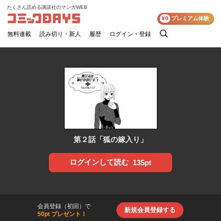
たくさん読める講談社のマンガWEB
コミックDAYS
¥0
プレミアム体験
無料連載
読み切り・新人
履歴
ログイン・登録
検
索
第２話「狐の嫁入り」
ログインして読む
135pt
会員登録（初回）で
新規会員登録する
50pt プレゼント！