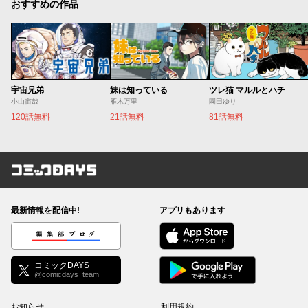
おすすめの作品
宇宙兄弟
妹は知っている
ツレ猫 マルルとハチ
小山宙哉
雁木万里
園田ゆり
120話無料
21話無料
81話無料
コミックDAYS
最新情報を配信中!
アプリもあります
編集部ブログ
コミックDAYS
@comicdays_team
お知らせ
利用規約