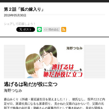
第２話「狐の嫁入り」
2019年05月30日
シェアして応援しよう！
RSSフィード
ポスト
埋め込む
逃げるは恥だが役に立つ
海野つなみ
森山みくり（26歳・最近誕生日を迎えました！）、 彼氏なし。 院卒だけど内
定ゼロ。派遣社員になるも派遣切り。 見かねた父親のはからいで、父親の元
部下で独身の会社員・津崎さんの家事代行として働き始めた。良好な関係を