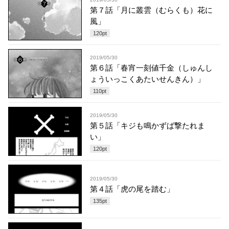
第７話「月に叢雲（むらくも）花に
風」
120
pt
2019/05/30
第６話「春宵一刻値千金（しゅんし
ょういっこくあたいせんきん）」
110
pt
2019/05/30
第５話「キジも鳴かずば撃たれま
い」
120
pt
2019/05/30
第４話「虎の尾を踏む」
135
pt