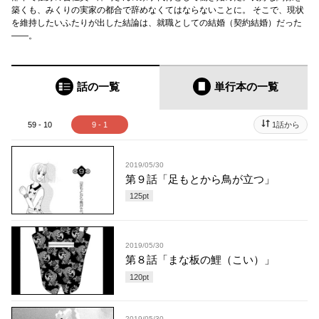
築くも、みくりの実家の都合で辞めなくてはならないことに。 そこで、現状
を維持したいふたりが出した結論は、就職としての結婚（契約結婚）だった
――。
話の一覧
単行本
の一覧
59 - 10
9 - 1
1話から
2019/05/30
第９話「足もとから鳥が立つ」
125
pt
2019/05/30
第８話「まな板の鯉（こい）」
120
pt
2019/05/30