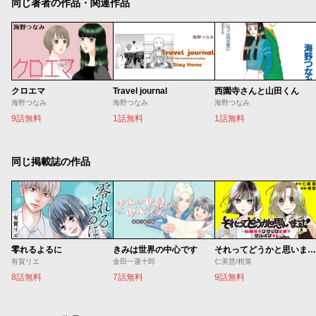
同じ著者の作品・関連作品
クロエマ
Travel journal
西園寺さんと山田くん
海野つなみ
海野つなみ
海野つなみ
9話無料
1話無料
1話無料
同じ掲載誌の作品
零れるよるに
きみは世界の中心です
それってどうかと思います！～転職女子、ブラック企業でサバイブする。～
有賀リエ
金田一蓮十郎
仁美慧/柑菜
8話無料
7話無料
9話無料