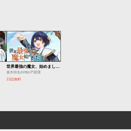
世界最強の魔女、始めました ～私だけ『攻略サイト』を見れる世界で自由に生きます～
坂木持丸/riritto/戸賀環
23話無料