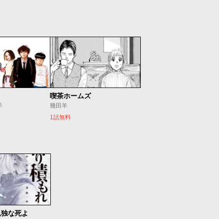
喫茶ホームズ
羊
幾田羊
1話無料
孤独な死よ