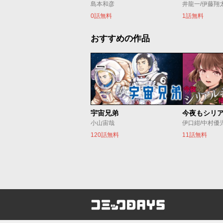
島本和彦
井龍一/伊藤翔
0話無料
1話無料
おすすめの作品
宇宙兄弟
小山宙哉
伊口紺/中村優
120話無料
11話無料
コミックDAYS