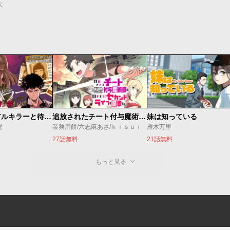
太
今夜もシリアルキラーと待ち合わせ
追放されたチート付与魔術師は気ままなセカンドライフを謳歌する。 ～俺は武器だけじゃなく、あらゆるものに『強化ポイント』を付与できるし、俺の意思でいつでも効果を解除できるけど、残った人たち大丈夫？～
妹は知っている
児
業務用餅/六志麻あさ/ｋｉｓｕｉ
雁木万里
27話無料
21話無料
もっと見る