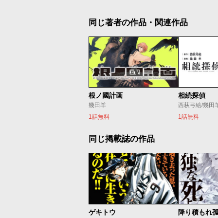
同じ著者の作品・関連作品
根ノ國計画
相続探偵
幾田羊
西荻弓絵/幾田
1話無料
1話無料
同じ掲載誌の作品
ゲキトウ
降り積もれ