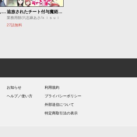
世界最強の魔女、始めました ～私だけ『攻略サイト』を見れる世界で自由に生きます～
追放されたチート付与魔術師は気ままなセカンドライフを謳歌する。 ～俺は武器だけじゃなく、あらゆるものに『強化ポイント』を付与できるし、俺の意思でいつでも効果を解除できるけど、残った人たち大丈夫？～
業務用餅/六志麻あさ/ｋｉｓｕｉ
27話無料
お知らせ
利用規約
ヘルプ／使い方
プライバシーポリシー
外部送信について
特定商取引法の表示