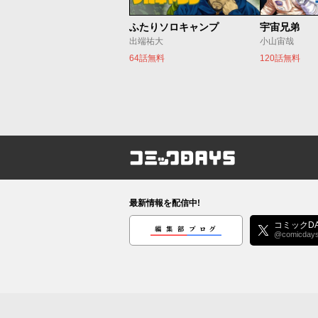
ふたりソロキャンプ
宇宙兄弟
出端祐大
小山宙哉
64話無料
120話無料
コミックDAYS
最新情報を配信中!
編集部ブログ
コミックDA
@comicday