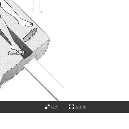
拡大
全画面