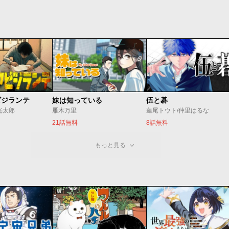
ビジランテ
妹は知っている
伍と碁
光太郎
雁木万里
蓮尾トウト/仲里はるな
21話無料
8話無料
もっと見る