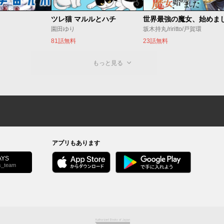
ツレ猫 マルルとハチ
園田ゆり
坂木持丸/riritto/戸賀環
81話無料
23話無料
もっと見る
アプリもあります
YS
s_team