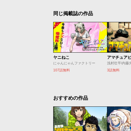
同じ掲載誌の作品
ヤニねこ
アマチュア
にゃんにゃんファクトリー
浅村壮平/内藤
107話無料
3話無料
おすすめの作品