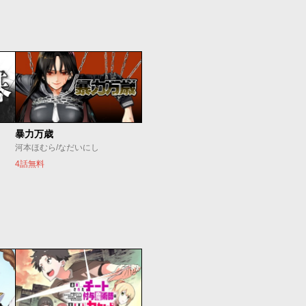
暴力万歳
河本ほむら/なだいにし
4話無料