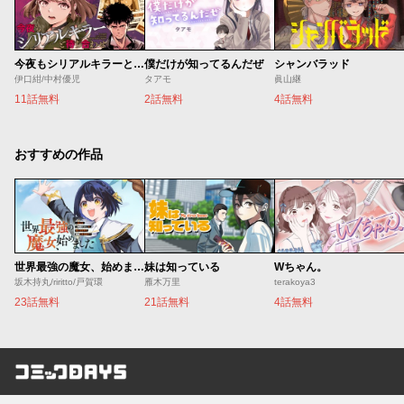
今夜もシリアルキラーと待ち合わせ
僕だけが知ってるんだぜ
シャンバラッド
伊口紺/中村優児
タアモ
眞山継
11話無料
2話無料
4話無料
おすすめの作品
世界最強の魔女、始めました ～私だけ『攻略サイト』を見れる世界で自由に生きます～
妹は知っている
Wちゃん。
坂木持丸/riritto/戸賀環
雁木万里
terakoya3
23話無料
21話無料
4話無料
コミックDAYS