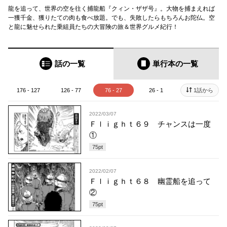
龍を追って、世界の空を往く捕龍船『クィン・ザザ号』。大物を捕まえれば
一獲千金、獲りたての肉も食べ放題。でも、失敗したらもちろんお陀仏。空
と龍に魅せられた乗組員たちの大冒険の旅＆世界グルメ紀行！
話の一覧
単行本
の一覧
176 - 127
126 - 77
76 - 27
26 - 1
1話から
2022/03/07
Ｆｌｉｇｈｔ６９ チャンスは一度
①
75
pt
2022/02/07
Ｆｌｉｇｈｔ６８ 幽霊船を追って
②
75
pt