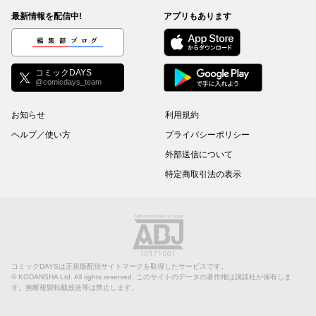
最新情報を配信中!
アプリもあります
編集部ブログ
コミックDAYS
@comicdays_team
お知らせ
利用規約
ヘルプ／使い方
プライバシーポリシー
外部送信について
特定商取引法の表示
コミックDAYSは正規版配信サイトマークを取得したサービスです。
©
KODANSHA Ltd.
All rights reserved. このサイトのデータの著作権は講談社が保有しま
す。無断複製転載放送等は禁止します。