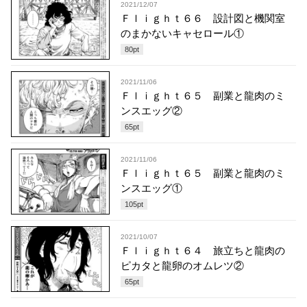
2021/12/07
Ｆｌｉｇｈｔ６６ 設計図と機関室
のまかないキャセロール①
80
pt
2021/11/06
Ｆｌｉｇｈｔ６５ 副業と龍肉のミ
ンスエッグ②
65
pt
2021/11/06
Ｆｌｉｇｈｔ６５ 副業と龍肉のミ
ンスエッグ①
105
pt
2021/10/07
Ｆｌｉｇｈｔ６４ 旅立ちと龍肉の
ピカタと龍卵のオムレツ②
65
pt