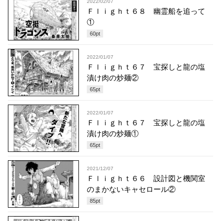
2022/02/07
Ｆｌｉｇｈｔ６８ 幽霊船を追って
①
60
pt
2022/01/07
Ｆｌｉｇｈｔ６７ 宝探しと龍の塩
漬け肉の炒麺②
65
pt
2022/01/07
Ｆｌｉｇｈｔ６７ 宝探しと龍の塩
漬け肉の炒麺①
65
pt
2021/12/07
Ｆｌｉｇｈｔ６６ 設計図と機関室
のまかないキャセロール②
85
pt