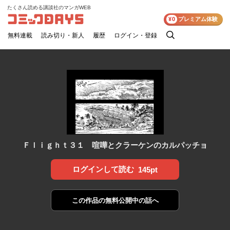
たくさん読める講談社のマンガWEB
コミックDAYS
¥0
プレミアム体験
無料連載
読み切り・新人
履歴
ログイン・登録
検
索
Ｆｌｉｇｈｔ３１ 喧嘩とクラーケンのカルパッチョ
ログインして読む
145pt
この作品の
無料公開中の話へ