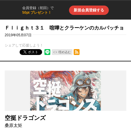
会員登録（初回）で
新規会員登録する
50pt プレゼント！
Ｆｌｉｇｈｔ３１ 喧嘩とクラーケンのカルパッチョ
2019年05月07日
シェアして応援しよう！
RSSフィード
ポスト
埋め込む
空挺ドラゴンズ
桑原太矩