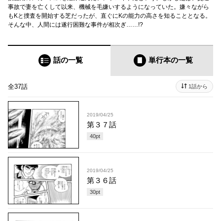
事故で妻を亡くして以来、機械を毛嫌いするようになっていた。嫌々ながら
もKと捜査を開始する芝だったが、直ぐにKの能力の高さを知ることとなる。
そんな中、人間には遂行困難な事件が相次ぎ……!?
話の一覧
単行本
の一覧
全37話
1話から
2019/04/25
第３７話
40
pt
2019/04/25
第３６話
30
pt