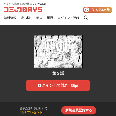
たくさん読める講談社のマンガWEB
コミックDAYS
¥0
プレミアム体験
無料連載
読み切り・新人
履歴
ログイン・登録
検
索
第２話
ログインして読む
35pt
会員登録（初回）で
新規会員登録する
50pt プレゼント！