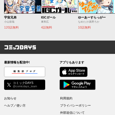
宇宙兄弟
IGCガール
ゆーあーすらっがー
小山宙哉
東和広
なめたけ/真野ろか
120話無料
4話無料
10話無料
コミックDAYS
最新情報を配信中!
アプリもあります
編集部ブログ
コミックDAYS
@comicdays_team
お知らせ
利用規約
ヘルプ／使い方
プライバシーポリシー
外部送信について