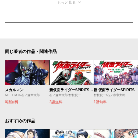
もっと見る
同じ著者の作品・関連作品
スカルマン
新仮面ライダーSPIRITS ロンリー仮面ライダー編
新 仮面ライダーSPIRITS
ＭＥＩＭＵ/石ノ森章太郎
石ノ森章太郎/村枝賢一
村枝賢一/石ノ森章太郎
0話無料
2話無料
1話無料
おすすめの作品