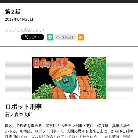
第２話
2019年04月25日
シェアして応援しよう！
RSSフィード
ポスト
埋め込む
ロボット刑事
石ノ森章太郎
勘と足で捜査を進める、警視庁のベテラン刑事・芝に「特捜班」異動の辞令
が下る。相棒は、ロボット刑事・K。人間の思考も出来る上に、あらゆる科学
捜査用のメカニズムを組み込んだアンドロイドだという。しかし芝は、交通