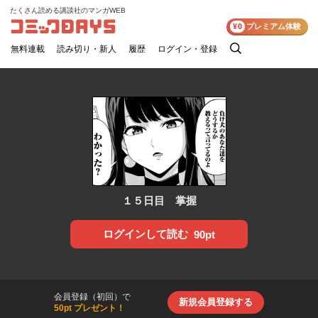
たくさん読める講談社のマンガWEB
コミックDAYS
¥0
プレミアム体験
無料連載
読み切り・新人
履歴
ログイン・登録
検
索
１５日目 掌握
ログインして読む
90pt
会員登録（初回）で
新規会員登録する
50pt プレゼント！