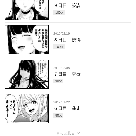
９日目 策謀
100
pt
2019/02/19
８日目 説得
100
pt
2019/02/05
７日目 空撮
90
pt
2019/01/22
６日目 暴走
80
pt
もっと見る