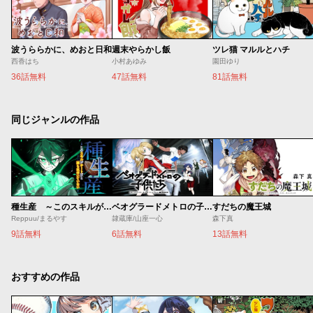
波うららかに、めおと日和
週末やらかし飯
ツレ猫 マルルとハチ
西香はち
小村あゆみ
園田ゆり
36話無料
47話無料
81話無料
同じジャンルの作品
種生産 ～このスキルがチートだとまだ誰も気付いていない～
ベオグラードメトロの子供たち
すだちの魔王城
Reppuu/まるやす
隷蔵庫/山座一心
森下真
9話無料
6話無料
13話無料
おすすめの作品