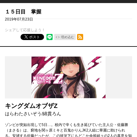
１５日目 掌握
2019年07月23日
シェアして応援しよう！
RSSフィード
ポスト
埋め込む
キングダムオブザZ
はらわたさいぞう
/
綿貫ろん
ゾンビが突如出現して5日…。校内で辛くも生き延びていた主人公・佐藤勝
（まさる）は、窮地を関ヶ原ミキと百鬼かりんJK2人組に華麗に助けられ
る。安堵する佐藤だったが、この状況下にもどこか余裕綽々の2人の真意を知