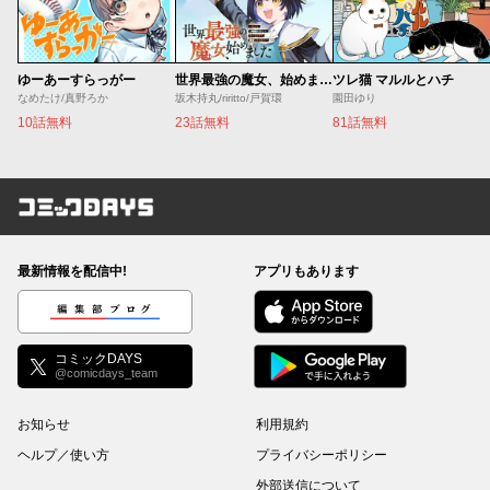
ゆーあーすらっがー
世界最強の魔女、始めました ～私だけ『攻略サイト』を見れる世界で自由に生きます～
ツレ猫 マルルとハチ
なめたけ/真野ろか
坂木持丸/riritto/戸賀環
園田ゆり
10話無料
23話無料
81話無料
コミックDAYS
最新情報を配信中!
アプリもあります
編集部ブログ
コミックDAYS
@comicdays_team
お知らせ
利用規約
ヘルプ／使い方
プライバシーポリシー
外部送信について