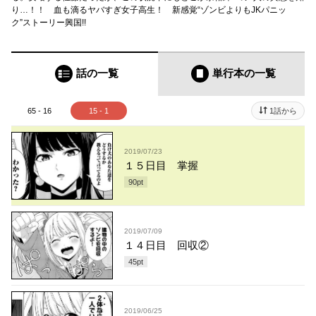
り…！！ 血も滴るヤバすぎ女子高生！ 新感覚“ゾンビよりもJKパニッ
ク”ストーリー興国!!
話の一覧
単行本
の一覧
65 - 16
15 - 1
1話から
2019/07/23
１５日目 掌握
90
pt
2019/07/09
１４日目 回収②
45
pt
2019/06/25