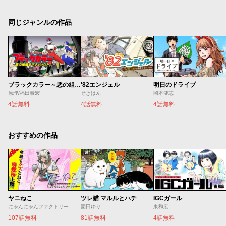
同じジャンルの作品
ブラックカラー～悪の組織をマネジメント～
'82エンジェル
明日のドライブ
原理/福田泰宏
せきはん
岡本健志
4話無料
4話無料
4話無料
おすすめの作品
ヤニねこ
ツレ猫 マルルとハチ
IGCガール
にゃんにゃんファクトリー
園田ゆり
東和広
107話無料
81話無料
4話無料