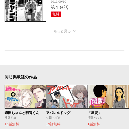
2019/09/10
第１９話
無料
もっと見る
同じ掲載誌の作品
織田ちゃんと明智くん
アパレルドッグ
「壇蜜」
常盤ギヨ
林田もずる
清野とおる
16話無料
19話無料
1話無料