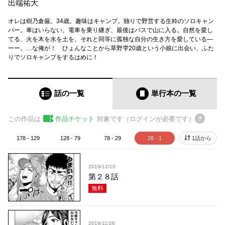
出端祐大
オレは樹乃倉厳。34歳。趣味はキャンプ。独りで野営する生粋のソロキャン
パー。車はいらない。電車を乗り継ぎ、最後はバスで山に入る。自然を愛し
てる、火を木を水を土を。それと同等に孤独な自分の生き方を愛している―
ーー。…な俺が！ ひょんなことから草野雫20歳という小娘に出会い、ふた
りでソロキャンプをするはめに！
話の一覧
単行本
の一覧
この作品は
作品チケット
対象です（ログインが必要です）
178 - 129
128 - 79
78 - 29
28 - 1
1話から
2019/12/10
第２８話
無料
2019/11/26