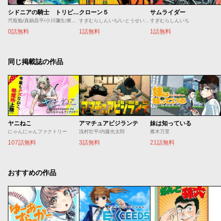
シドニアの騎士 トリビュートマンガ・イラスト集
クローン５
サムライダー
弐瓶勉/真鍋昌平/小川彌生/東村アキコ/五十嵐大介/すぎむらしんいち/タツヲ/石口十/蟹江鉄史/やしろ学
すぎむらしんいち/いとうせいこう
すぎむらしんいち
0話無料
1話無料
1話無料
同じ掲載誌の作品
ヤニねこ
アマチュアビジランテ
妹は知っている
にゃんにゃんファクトリー
浅村壮平/内藤光太郎
雁木万里
107話無料
3話無料
21話無料
おすすめの作品