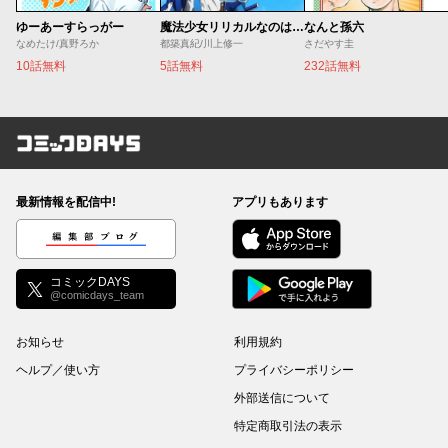
ゆーあーすらっがー
魔法少女リリカルなのは EXCEEDS
なんと孫六
なめたけ/真野ろか
都築真紀/川上修一
さだやす圭
10話無料
5話無料
232話無料
コミックDAYS
最新情報を配信中!
アプリもあります
編集部ブログ
コミックDAYS
@comicdays_team
お知らせ
利用規約
ヘルプ／使い方
プライバシーポリシー
外部送信について
特定商取引法の表示