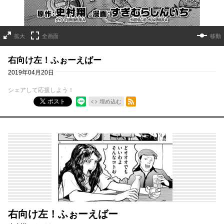
拡大
全画面
移動
右向け左！ふぉーえばー
2019年04月20日
シェアして応援しよう！
RSSフィード
ポスト
埋め込む
右向け左！ふぉーえばー