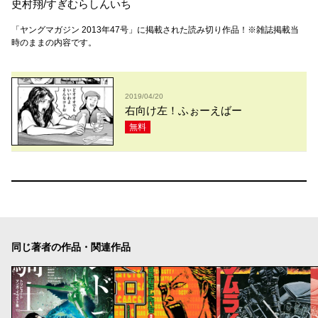
史村翔
/
すぎむらしんいち
「ヤングマガジン 2013年47号」に掲載された読み切り作品！※雑誌掲載当
時のままの内容です。
2019/04/20
右向け左！ふぉーえばー
無料
同じ著者の作品・関連作品