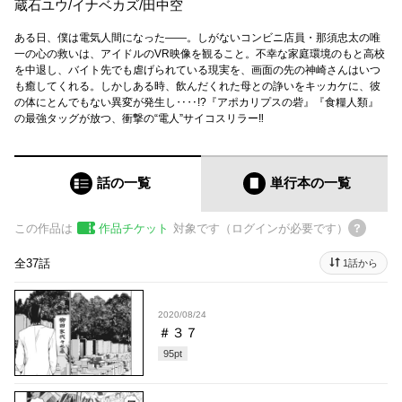
蔵石ユウ
/
イナベカズ
/
田中空
ある日、僕は電気人間になった――。しがないコンビニ店員・那須忠太の唯
一の心の救いは、アイドルのVR映像を観ること。不幸な家庭環境のもと高校
を中退し、バイト先でも虐げられている現実を、画面の先の神崎さんはいつ
も癒してくれる。しかしある時、飲んだくれた母との諍いをキッカケに、彼
の体にとんでもない異変が発生し‥‥!?『アポカリプスの砦』『食糧人類』
の最強タッグが放つ、衝撃の“電人”サイコスリラー‼
話の一覧
単行本
の一覧
この作品は
作品チケット
対象です（ログインが必要です）
全37話
1話から
2020/08/24
＃３７
95
pt