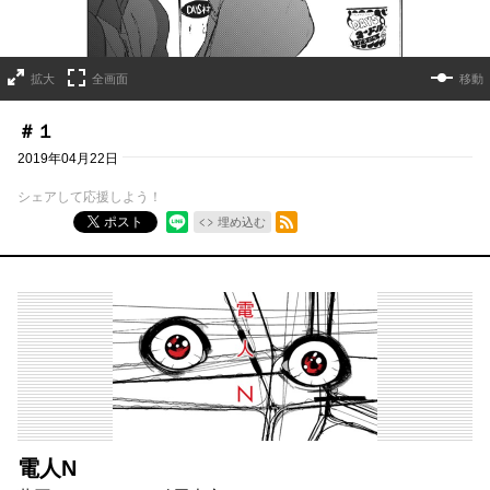
拡大
全画面
移動
＃１
2019年04月22日
シェアして応援しよう！
RSSフィード
ポスト
埋め込む
電人N