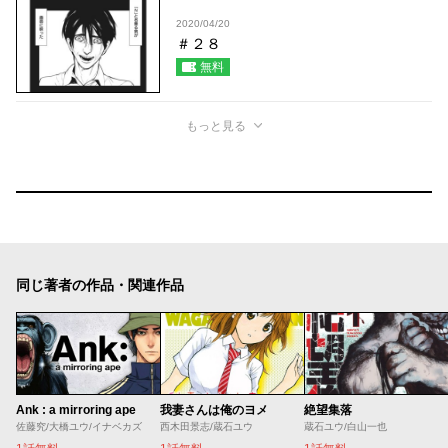
2020/04/20
＃２８
無料
もっと見る
同じ著者の作品・関連作品
Ank : a mirroring ape
我妻さんは俺のヨメ
絶望集落
佐藤究/大橋ユウ/イナベカズ
西木田景志/蔵石ユウ
蔵石ユウ/白山一也