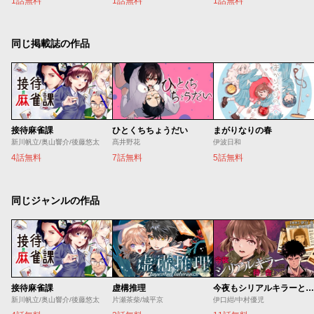
1話無料
1話無料
1話無料
同じ掲載誌の作品
接待麻雀課
ひとくちちょうだい
まがりなりの春
新川帆立/奥山響介/後藤悠太
髙井野花
伊波日和
4話無料
7話無料
5話無料
同じジャンルの作品
接待麻雀課
虚構推理
今夜もシリアルキラーと待ち合わせ
新川帆立/奥山響介/後藤悠太
片瀬茶柴/城平京
伊口紺/中村優児