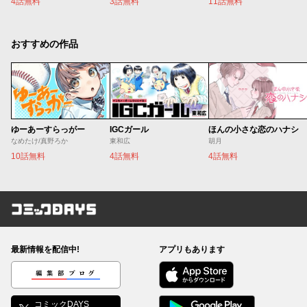
4話無料
3話無料
11話無料
おすすめの作品
ゆーあーすらっがー
IGCガール
ほんの小さな恋のハナシ
なめたけ/真野ろか
東和広
胡月
10話無料
4話無料
4話無料
コミックDAYS
最新情報を配信中!
アプリもあります
編集部ブログ
コミックDAYS