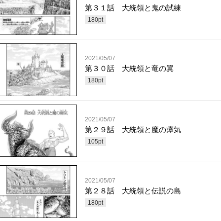
第３１話 大統領と鬼の試練
180
pt
2021/05/07
第３０話 大統領と竜の翼
180
pt
2021/05/07
第２９話 大統領と魔の瘴気
105
pt
2021/05/07
第２８話 大統領と伝説の島
180
pt