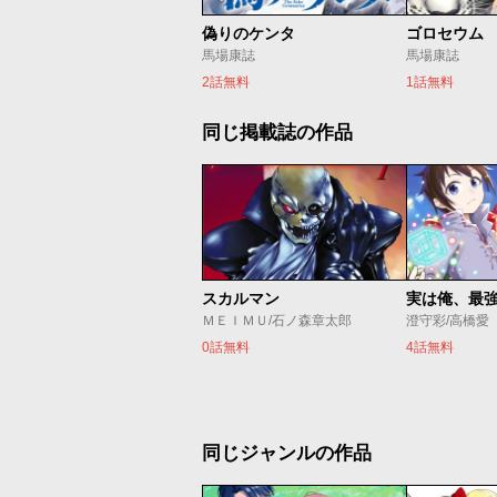
偽りのケンタ
ゴロセウム
馬場康誌
馬場康誌
2話無料
1話無料
同じ掲載誌の作品
スカルマン
実は俺、最
ＭＥＩＭＵ/石ノ森章太郎
澄守彩/高橋愛
0話無料
4話無料
同じジャンルの作品