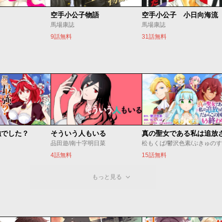
空手小公子物語
空手小公子 小日向海流
馬場康誌
馬場康誌
9話無料
31話無料
強でした？
そういう人もいる
品田遊/南十字明日菜
松もくば/鬱沢色素/ぷきゅの
4話無料
15話無料
もっと見る