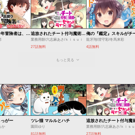
最強出戻り中年冒険者は、今さら命なんてかけたくない
追放されたチート付与魔術師は気ままなセカンドライフを謳歌する。 ～俺は武器だけじゃなく、あらゆるものに『強化ポイント』を付与できるし、俺の意思でいつでも効果を解除できるけど、残った人たち大丈夫？～
郎
業務用餅/六志麻あさ/ｋｉｓｕｉ
龍牙翔/澄守彩/冬馬来彩
27話無料
4話無料
もっと見る
らっがー
ツレ猫 マルルとハチ
ろか
園田ゆり
業務用餅/六志麻あさ/ｋｉｓ
81話無料
27話無料