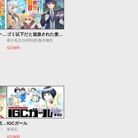
俺の『鑑定』スキルがチートすぎて
ゴミ以下だと追放された使用人、実は前世賢者です ～史上最強の賢者、世界最高峰の学園に通う～
夜分長文/矢部利恩/蔓木鋼音
4話無料
追放されたチート付与魔術師は気ままなセカンドライフを謳歌する。 ～俺は武器だけじゃなく、あらゆるものに『強化ポイント』を付与できるし、俺の意思でいつでも効果を解除できるけど、残った人たち大丈夫？～
IGCガール
ｕｉ
東和広
4話無料