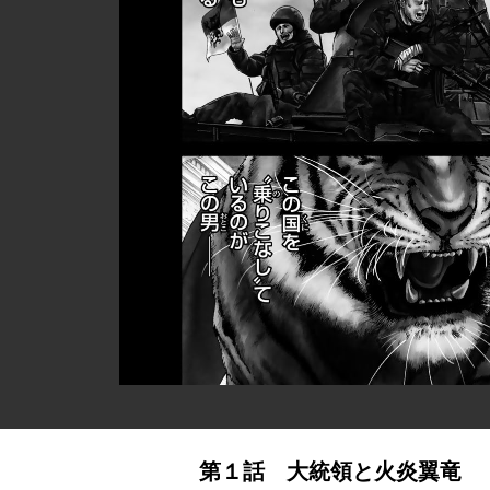
第１話 大統領と火炎翼竜