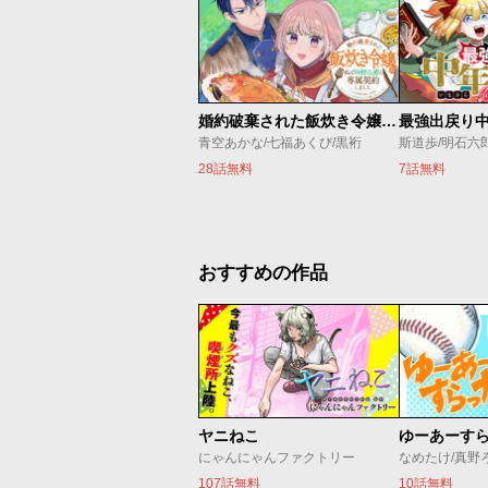
婚約破棄された飯炊き令嬢の私は冷酷公爵と専属契約しました～ですが胃袋を掴んだ結果、冷たかった公爵様がどんどん優しくなっています～
青空あかな/七福あくび/黒裄
斯道歩/明石六
28話無料
7話無料
おすすめの作品
ヤニねこ
ゆーあーす
にゃんにゃんファクトリー
なめたけ/真野
107話無料
10話無料