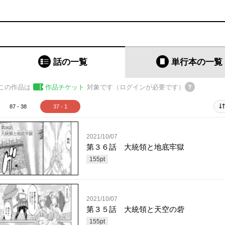
話の一覧
単行本
の一覧
この作品は
作品チケット
対象です（ログインが必要です）
87 - 38
37 - 1
2021/10/07
第３６話 大統領と地底牢獄
155
pt
2021/10/07
第３５話 大統領と天空の砦
155
pt