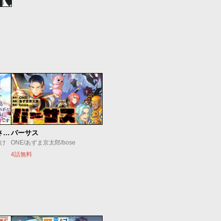
真の聖女である私は追放されました。だからこの国はもう終わりです
バーサス
すけ
ONE/あずま京太郎/bose
4話無料