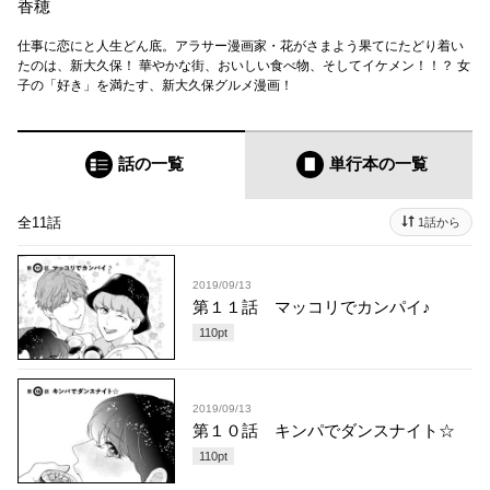
香穂
仕事に恋にと人生どん底。アラサー漫画家・花がさまよう果てにたどり着い
たのは、新大久保！ 華やかな街、おいしい食べ物、そしてイケメン！！？ 女
子の「好き」を満たす、新大久保グルメ漫画！
話の一覧
単行本
の一覧
全11話
1話から
2019/09/13
第１１話 マッコリでカンパイ♪
110
pt
2019/09/13
第１０話 キンパでダンスナイト☆
110
pt