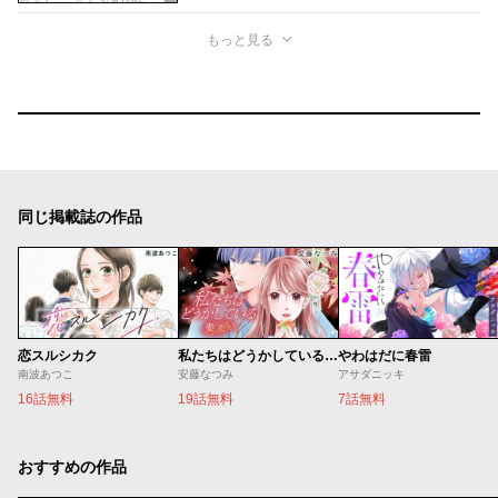
もっと見る
同じ掲載誌の作品
恋スルシカク
私たちはどうかしている 妻恋い
やわはだに春雷
南波あつこ
安藤なつみ
アサダニッキ
16話無料
19話無料
7話無料
おすすめの作品