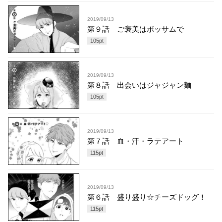
2019/09/13
第９話 ご褒美はポッサムで
105
pt
2019/09/13
第８話 出会いはジャジャン麺
105
pt
2019/09/13
第７話 血・汗・ラテアート
115
pt
2019/09/13
第６話 盛り盛り☆チーズドッグ！
115
pt