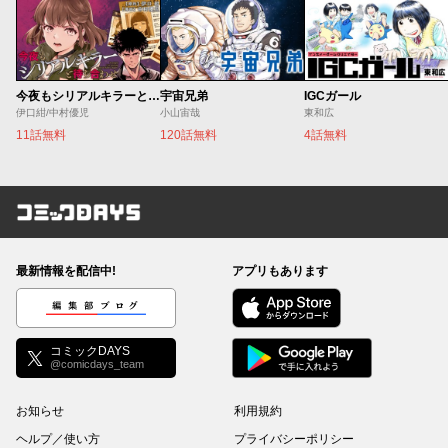
今夜もシリアルキラーと待ち合わせ
宇宙兄弟
IGCガール
伊口紺/中村優児
小山宙哉
東和広
11話無料
120話無料
4話無料
コミックDAYS
最新情報を配信中!
アプリもあります
編集部ブログ
コミックDAYS
@comicdays_team
お知らせ
利用規約
ヘルプ／使い方
プライバシーポリシー