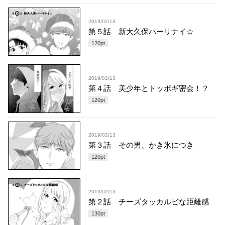
2019/02/13
第５話 新大久保パーリナイ☆
120
pt
2019/02/13
第４話 美少年とトッポギ密会！？
120
pt
2019/02/13
第３話 その男、かき氷につき
120
pt
2019/02/13
第２話 チーズタッカルビな距離感
130
pt