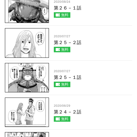
2020/08/24
第２６－１話
無料
2020/07/27
第２５－２話
無料
2020/07/27
第２５－１話
無料
2020/06/29
第２４－２話
無料