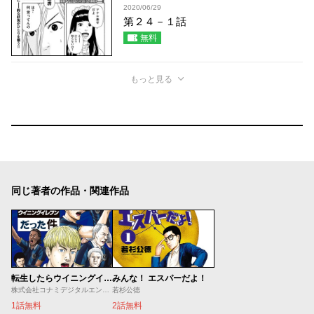
2020/06/29
第２４－１話
無料
もっと見る
同じ著者の作品・関連作品
転生したらウイニングイレブンだった件
みんな！ エスパーだよ！
株式会社コナミデジタルエンタテインメント/若杉公徳
若杉公徳
1話無料
2話無料