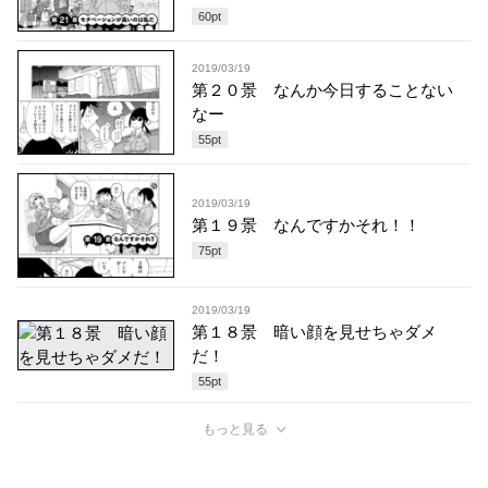
60
pt
2019/03/19
第２０景 なんか今日することない
なー
55
pt
2019/03/19
第１９景 なんですかそれ！！
75
pt
2019/03/19
第１８景 暗い顔を見せちゃダメ
だ！
55
pt
もっと見る