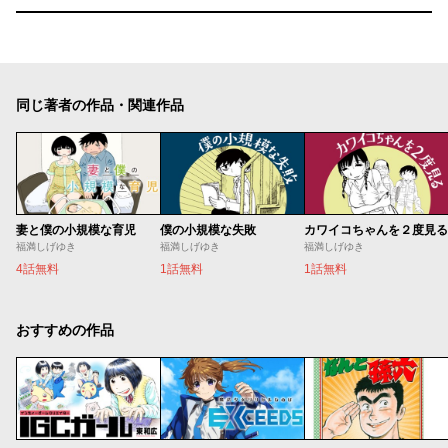
同じ著者の作品・関連作品
妻と僕の小規模な育児
僕の小規模な失敗
カワイコちゃんを２度見る
福満しげゆき
福満しげゆき
福満しげゆき
4話無料
1話無料
1話無料
おすすめの作品