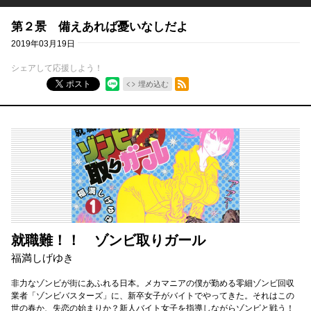
第２景 備えあれば憂いなしだよ
2019年03月19日
シェアして応援しよう！
RSSフィード
ポスト
埋め込む
就職難！！ ゾンビ取りガール
福満しげゆき
非力なゾンビが街にあふれる日本。メカマニアの僕が勤める零細ゾンビ回収
業者「ゾンビバスターズ」に、新卒女子がバイトでやってきた。それはこの
世の春か、失恋の始まりか？新人バイト女子を指導しながらゾンビと戦う！