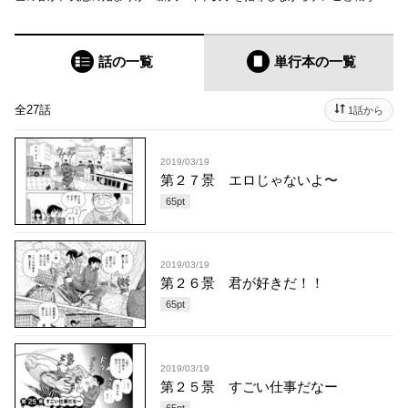
話の一覧
単行本
の一覧
全27話
1話から
2019/03/19
第２７景 エロじゃないよ〜
65
pt
2019/03/19
第２６景 君が好きだ！！
65
pt
2019/03/19
第２５景 すごい仕事だなー
65
pt