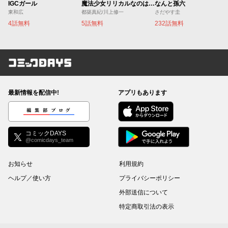
IGCガール
魔法少女リリカルなのは EXCEEDS
なんと孫六
東和広
都築真紀/川上修一
さだやす圭
4話無料
5話無料
232話無料
コミックDAYS
最新情報を配信中!
アプリもあります
編集部ブログ
コミックDAYS
@comicdays_team
お知らせ
利用規約
ヘルプ／使い方
プライバシーポリシー
外部送信について
特定商取引法の表示