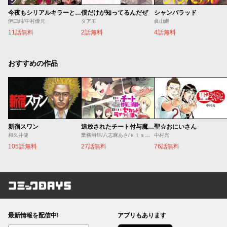
今夜もシリアルキラーと待ち合わせ
僕だけが知ってるんだぜ
シャンバラッド
伊口紺/中村優児
タアモ
眞山継
11話無料
2話無料
4話無料
おすすめの作品
新宿スワン
追放されたチート付与魔術師は気ままなセカンドライフを謳歌する。 ～俺は武器だけじゃなく、あらゆるものに『強化ポイント』を付与できるし、俺の意思でいつでも効果を解除できるけど、残った人たち大丈夫？～
聖☆おにいさん
和久井健
業務用餅/六志麻あさ/ｋｉｓｕｉ
中村光
105話無料
27話無料
76話無料
コミックDAYS
最新情報を配信中!
アプリもあります