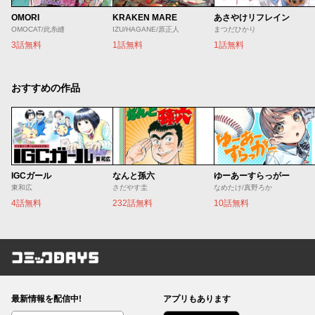
OMORI
KRAKEN MARE
あさやけリフレイン
OMOCAT/此糸縫
IZU/HAGANE/原正人
まつだひかり
3話無料
1話無料
1話無料
おすすめの作品
IGCガール
なんと孫六
ゆーあーすらっがー
東和広
さだやす圭
なめたけ/真野ろか
4話無料
232話無料
10話無料
コミックDAYS
最新情報を配信中!
アプリもあります