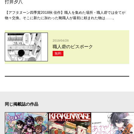
打井夕八
【アフタヌーン四季賞2018秋 佳作】職人を集めた場所・職人砦では全てが
物々交換。そこに新たに加わった靴職人が最初に頼まれた物は……。
2019/04/26
職人砦のビスポーク
無料
同じ掲載誌の作品