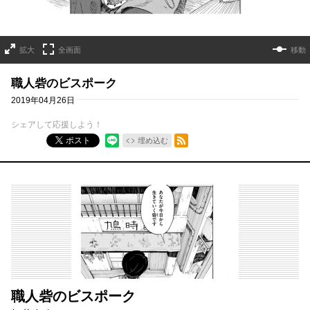
拡大
全画面
移動
職人砦のビスポーク
2019年04月26日
シェアして応援しよう！
RSSフィード
ポスト
埋め込む
職人砦のビスポーク