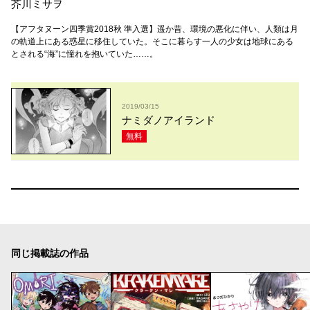
芥川ミサヲ
【アフタヌーン四季賞2018秋 準入選】遥か昔、環境の悪化に伴い、人類は月
の軌道上にある惑星に移住していた。そこに暮らす一人の少女は地球にある
とされる“海”に憧れを抱いていた……。
2019/03/15
ナミダノアイランド
無料
同じ掲載誌の作品