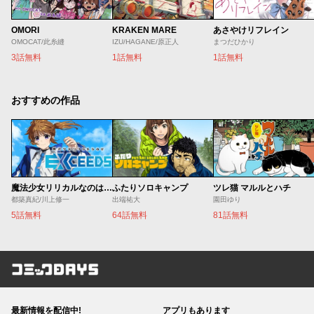
OMORI
KRAKEN MARE
あさやけリフレイン
OMOCAT/此糸縫
IZU/HAGANE/原正人
まつだひかり
3話無料
1話無料
1話無料
おすすめの作品
魔法少女リリカルなのは EXCEEDS
ふたりソロキャンプ
ツレ猫 マルルとハチ
都築真紀/川上修一
出端祐大
園田ゆり
5話無料
64話無料
81話無料
コミックDAYS
最新情報を配信中!
アプリもあります