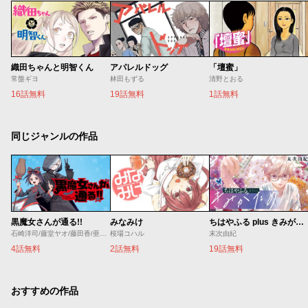
織田ちゃんと明智くん
アパレルドッグ
「壇蜜」
常盤ギヨ
林田もずる
清野とおる
16話無料
19話無料
1話無料
同じジャンルの作品
黒魔女さんが通る!!
みなみけ
ちはやふる plus きみがため
石崎洋司/藤堂ヤオ/藤田香/亜沙美
桜場コハル
末次由紀
4話無料
2話無料
19話無料
おすすめの作品