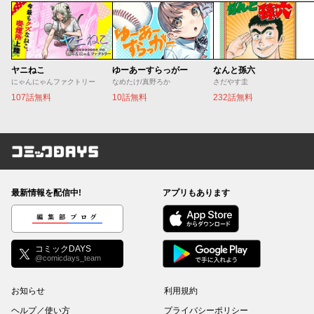
ヤニねこ
ゆーあーすらっがー
なんと孫六
にゃんにゃんファクトリー
なめたけ/真野ろか
さだやす圭
107話無料
10話無料
232話無料
コミックDAYS
最新情報を配信中!
アプリもあります
編集部ブログ
コミックDAYS
@comicdays_team
お知らせ
利用規約
ヘルプ／使い方
プライバシーポリシー