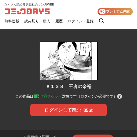
たくさん読める講談社のマンガWEB
コミックDAYS
¥0
プレミアム体験
無料連載
読み切り・新人
履歴
ログイン・登録
検
索
＃１３８ 王者の余裕
この作品は
作品チケット
対象です（ログインが必要です）
ログインして読む
85pt