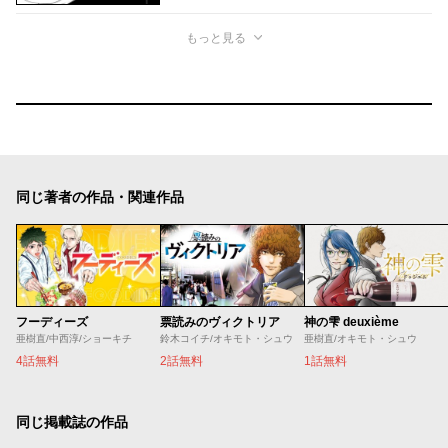
もっと見る
同じ著者の作品・関連作品
フーディーズ
票読みのヴィクトリア
神の雫 deuxième
亜樹直/中西淳/ショーキチ
鈴木コイチ/オキモト・シュウ
亜樹直/オキモト・シュウ
4話無料
2話無料
1話無料
同じ掲載誌の作品