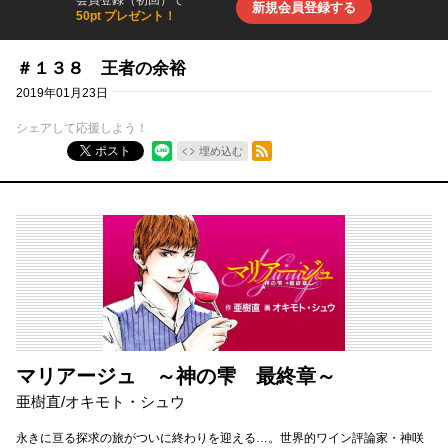
会員登録（初回）で
新規会員登録する
50pt プレゼント！
＃１３８ 王者の余裕
2019年01月23日
シェアして応援しよう！
RSSフィード
ポスト
埋め込む
マリアージュ ～神の雫 最終章～
亜樹直
/
オキモト・シュウ
永きに亘る探求の旅がついに終わりを迎える…。世界的ワイン評論家・神咲