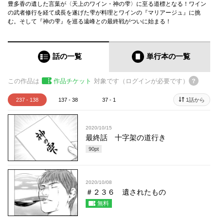
豊多香の遺した言葉が〈天上のワイン・神の雫〉に至る道標となる！ワイン
の武者修行を経て成長を遂げた雫が料理とワインの『マリアージュ』に挑
む。そして『神の雫』を巡る遠峰との最終戦がついに始まる！
話の一覧
単行本
の一覧
この作品は
作品チケット
対象です（ログインが必要です）
237 - 138
137 - 38
37 - 1
1話から
2020/10/15
最終話 十字架の道行き
90
pt
2020/10/08
＃２３６ 遺されたもの
無料