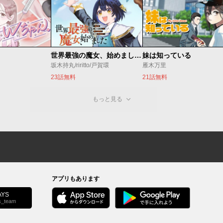
世界最強の魔女、始めました ～私だけ『攻略サイト』を見れる世界で自由に生きます～
妹は知っている
坂木持丸/riritto/戸賀環
雁木万里
23話無料
21話無料
もっと見る
アプリもあります
YS
s_team