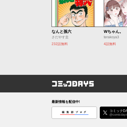
なんと孫六
Wちゃん。
さだやす圭
terakoya3
232話無料
4話無料
コミックDAYS
最新情報を配信中!
編集部ブログ
コミックDA
@comicday