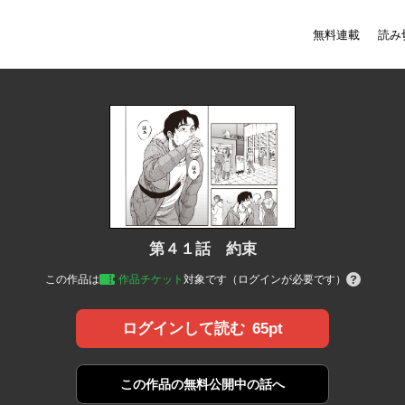
無料連載
読み
第４１話 約束
この作品は
作品チケット
対象です（ログインが必要です）
65pt
ログインして読む
この作品の
無料公開中の話へ