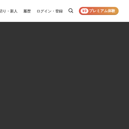
プレミアム体験
切り・新人
履歴
ログイン・登録
検
¥0
索