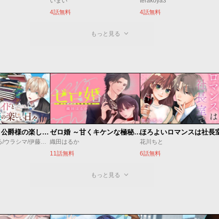
いまい
terakoya3
4話無料
4話無料
もっと見る
万能メイドと公爵様の楽しい日々
ゼロ婚 ～甘くキケンな極秘任務～
ほろよいロマンスは社長
佐倉涼/内田ぱる/ウラシマ/伊藤テリヤキ
織田はるか
花川ちと
11話無料
6話無料
もっと見る