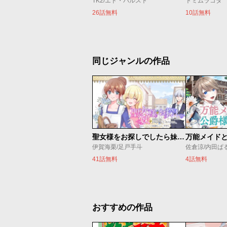
TK2/エド・バルスト
トミムラコタ
26話無料
10話無料
同じジャンルの作品
聖女様をお探しでしたら妹で間違いありません。さあどうぞお連れください、今すぐ。
伊賀海栗/足戸手斗
41話無料
4話無料
おすすめの作品