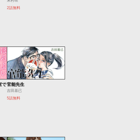
朱村咲
2話無料
室で
官能先生
吉田基已
5話無料