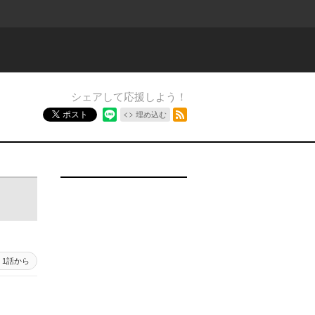
シェアして応援しよう！
RSSフィード
ポスト
埋め込む
1話から