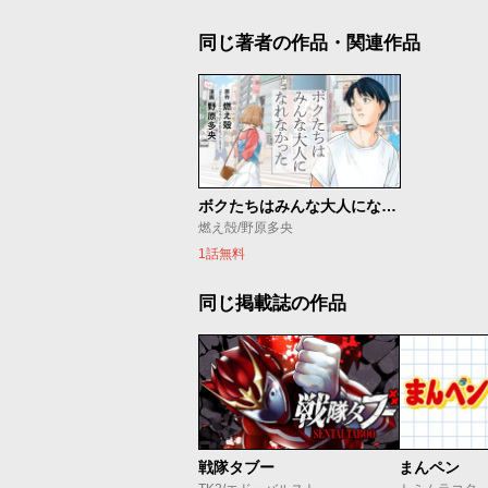
同じ著者の作品・関連作品
ボクたちはみんな大人になれなかった
燃え殻/野原多央
1話無料
同じ掲載誌の作品
戦隊タブー
まんペン