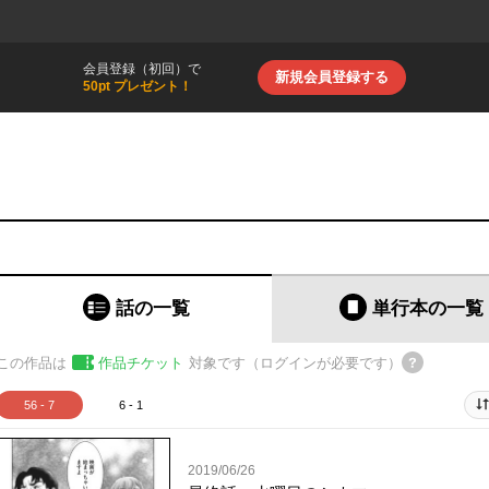
会員登録（初回）で
新規会員登録する
50pt プレゼント！
話の一覧
単行本
の一覧
この作品は
作品チケット
対象です（ログインが必要です）
56 - 7
6 - 1
2019/06/26