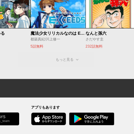
いる
魔法少女リリカルなのは EXCEEDS
なんと孫六
都築真紀/川上修一
さだやす圭
5話無料
232話無料
もっと見る
アプリもあります
YS
s_team