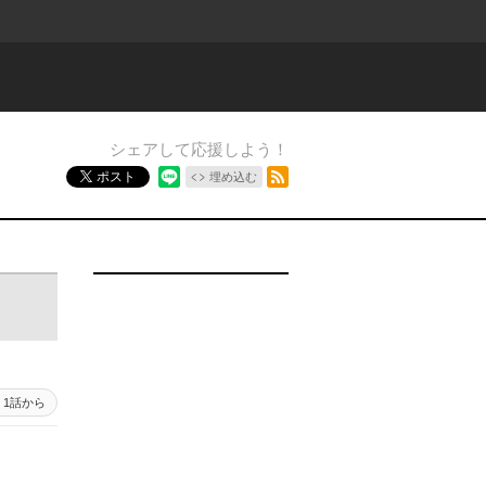
シェアして応援しよう！
RSSフィード
ポスト
埋め込む
1話から