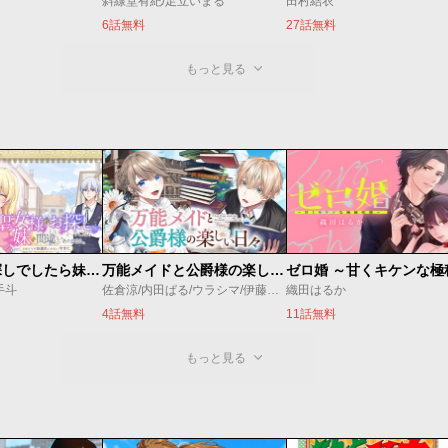
斜線堂有紀/足立いまる
田村結衣
6話無料
27話無料
もっと見る
聖女様をお探しでしたら妹で間違いありません。さあどうぞお連れください、今すぐ。
万能メイドと公爵様の楽しい日々
手斗
佐倉涼/内田ぱる/ウラシマ/伊藤テリヤキ
織田はるか
4話無料
11話無料
もっと見る