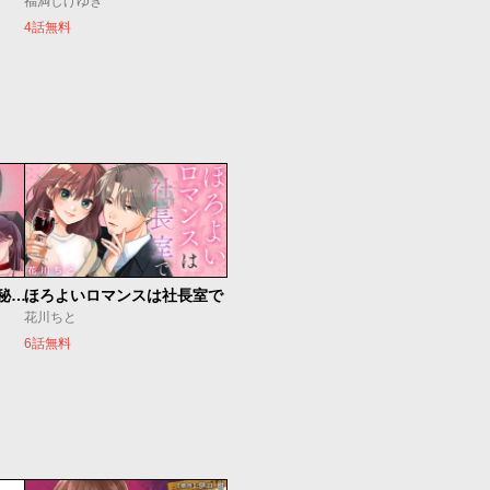
福満しげゆき
4話無料
ゼロ婚 ～甘くキケンな極秘任務～
ほろよいロマンスは社長室で
花川ちと
6話無料