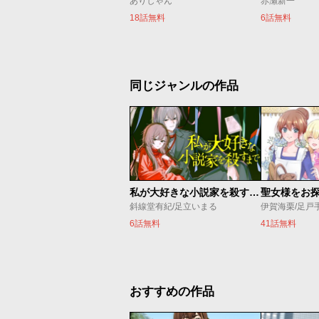
ありしゃん
赤瀬新一
18話無料
6話無料
同じジャンルの作品
私が大好きな小説家を殺すまで
斜線堂有紀/足立いまる
伊賀海栗/足戸
6話無料
41話無料
おすすめの作品