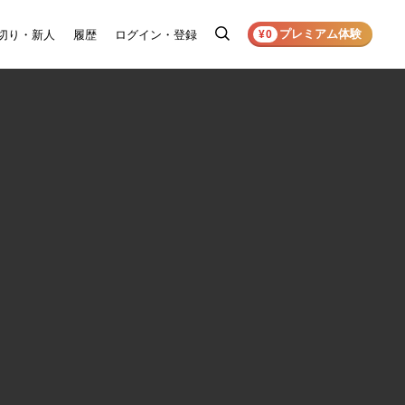
プレミアム体験
切り・新人
履歴
ログイン・登録
検
¥0
索