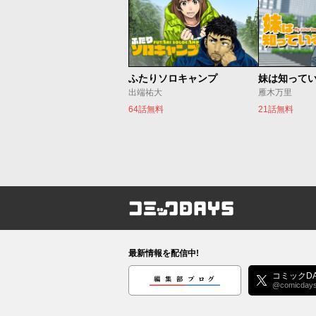
ふたりソロキャンプ
妹は知って
出端祐大
雁木万里
64話無料
21話無料
コミックDAYS
最新情報を配信中!
編集部ブログ
コミックDA
@comicday