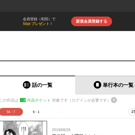
会員登録（初回）で
新規会員登録する
50pt プレゼント！
話の一覧
単行本
の一覧
この作品は
作品チケット
対象です（ログインが必要です）
56 - 7
6 - 1
2019/06/26