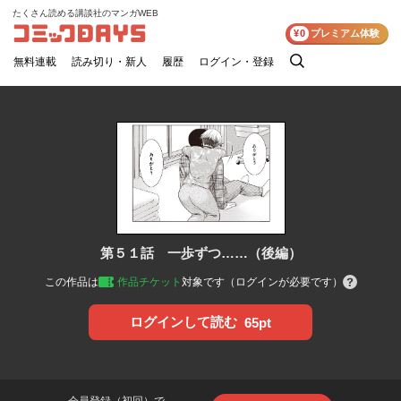
たくさん読める講談社のマンガWEB
コミックDAYS
¥0
プレミアム体験
無料連載
読み切り・新人
履歴
ログイン・登録
検
索
第５１話 一歩ずつ……（後編）
この作品は
作品チケット
対象です（ログインが必要です）
ログインして読む
65pt