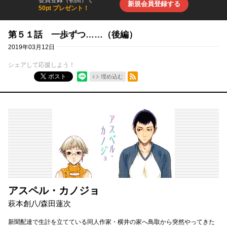
会員登録（初回）で
新規会員登録する
50pt プレゼント！
第５１話 一歩ずつ……（後編）
2019年03月12日
シェアして応援しよう！
RSSフィード
ポスト
埋め込む
アスペル・カノジョ
萩本創八
/
森田蓮次
新聞配達で生計を立てている同人作家・横井の家へ鳥取から突然やってきた