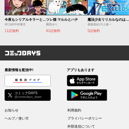
今夜もシリアルキラーと待ち合わせ
ツレ猫 マルルとハチ
魔法少女リリカルなのは EXCEEDS
伊口紺/中村優児
園田ゆり
都築真紀/川上修一
11話無料
81話無料
5話無料
コミックDAYS
最新情報を配信中!
アプリもあります
編集部ブログ
コミックDAYS
@comicdays_team
お知らせ
利用規約
ヘルプ／使い方
プライバシーポリシー
外部送信について