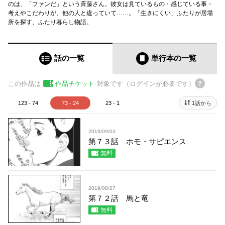
のは、「ファンだ」という斉藤さん。彼女は見ているもの・感じている事・
考えやこだわりが、他の人と違っていて……。「生きにくい」ふたりが居場
所を探す、ふたり暮らし物語。
話の一覧
単行本
の一覧
この作品は
作品チケット
対象です（ログインが必要です）
123 - 74
73 - 24
23 - 1
1話から
2019/09/03
第７３話 ホモ・サピエンス
無料
2019/08/27
第７２話 馬と竜
無料