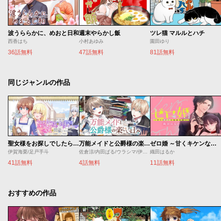
波うららかに、めおと日和
週末やらかし飯
ツレ猫 マルルとハチ
西香はち
小村あゆみ
園田ゆり
36話無料
47話無料
81話無料
同じジャンルの作品
聖女様をお探しでしたら妹で間違いありません。さあどうぞお連れください、今すぐ。
万能メイドと公爵様の楽しい日々
ゼロ婚 ～甘くキケンな極秘任務～
伊賀海栗/足戸手斗
佐倉涼/内田ぱる/ウラシマ/伊藤テリヤキ
織田はるか
41話無料
4話無料
11話無料
おすすめの作品