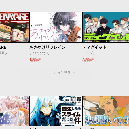
ARE
あさやけリフレイン
ディグイット
/原正人
まつだひかり
ヨシダ。
1話無料
3話無料
もっと見る