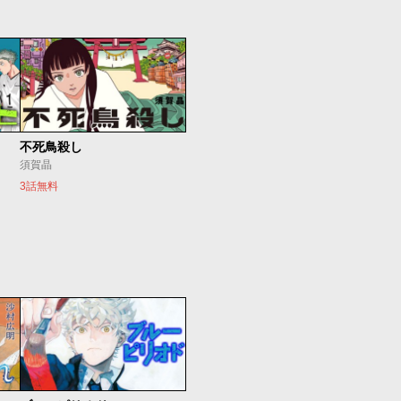
不死鳥殺し
須賀晶
3話無料