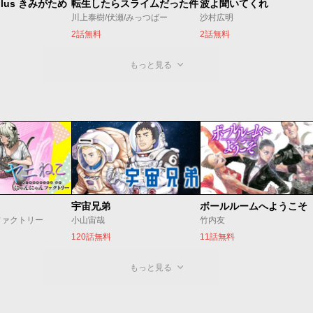
lus きみがため
転生したらスライムだった件
波よ聞いてくれ
川上泰樹/伏瀬/みっつばー
沙村広明
2話無料
2話無料
もっと見る
宇宙兄弟
ボールルームへようこそ
ファクトリー
小山宙哉
竹内友
120話無料
11話無料
もっと見る