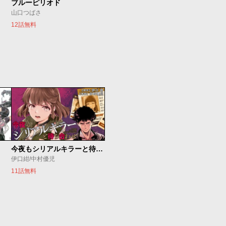
ブルーピリオド
山口つばさ
12話無料
今夜もシリアルキラーと待ち合わせ
伊口紺/中村優児
11話無料