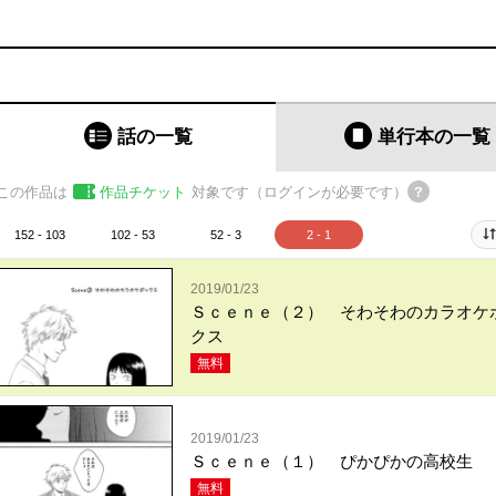
話の一覧
単行本
の一覧
この作品は
作品チケット
対象です（ログインが必要です）
152 - 103
102 - 53
52 - 3
2 - 1
2019/01/23
Ｓｃｅｎｅ（２） そわそわのカラオケ
クス
無料
2019/01/23
Ｓｃｅｎｅ（１） ぴかぴかの高校生
無料