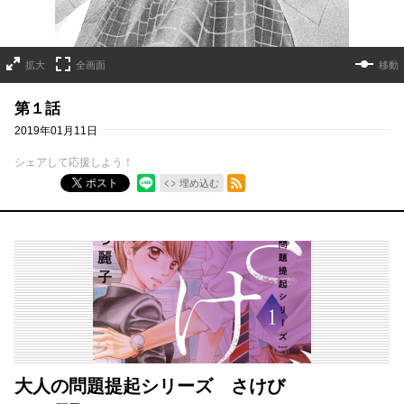
拡大
全画面
移動
第１話
2019年01月11日
シェアして応援しよう！
RSSフィード
ポスト
埋め込む
大人の問題提起シリーズ さけび