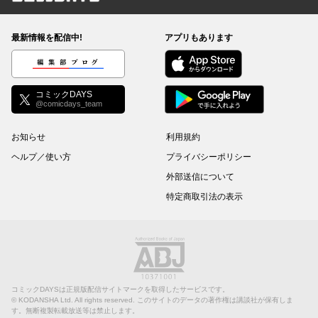
コミックDAYS
最新情報を配信中!
アプリもあります
編集部ブログ
コミックDAYS
@comicdays_team
お知らせ
利用規約
ヘルプ／使い方
プライバシーポリシー
外部送信について
特定商取引法の表示
コミックDAYSは正規版配信サイトマークを取得したサービスです。
©
KODANSHA Ltd.
All rights reserved. このサイトのデータの著作権は講談社が保有しま
す。無断複製転載放送等は禁止します。