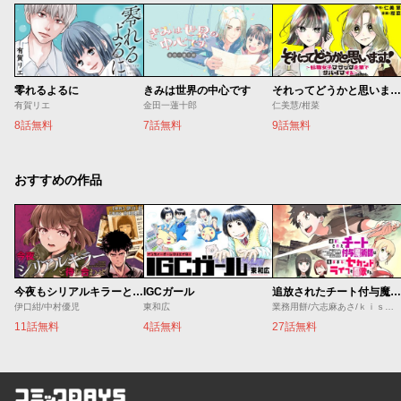
零れるよるに
きみは世界の中心です
それってどうかと思います！～転職女子、ブラック企業でサバイブする。～
有賀リエ
金田一蓮十郎
仁美慧/柑菜
8話無料
7話無料
9話無料
おすすめの作品
今夜もシリアルキラーと待ち合わせ
IGCガール
追放されたチート付与魔術師は気ままなセカンドライフを謳歌する。 ～俺は武器だけじゃなく、あらゆるものに『強化ポイント』を付与できるし、俺の意思でいつでも効果を解除できるけど、残った人たち大丈夫？～
伊口紺/中村優児
東和広
業務用餅/六志麻あさ/ｋｉｓｕｉ
11話無料
4話無料
27話無料