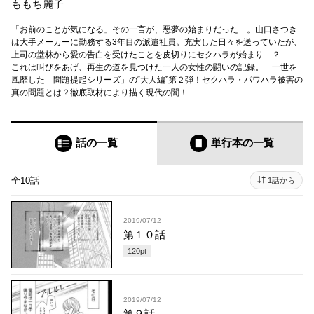
ももち麗子
「お前のことが気になる」その一言が、悪夢の始まりだった…。山口さつき
は大手メーカーに勤務する3年目の派遣社員。充実した日々を送っていたが、
上司の堂林から愛の告白を受けたことを皮切りにセクハラが始まり…？――
これは叫びをあげ、再生の道を見つけた一人の女性の闘いの記録。 一世を
風靡した「問題提起シリーズ」の“大人編”第２弾！セクハラ・パワハラ被害の
真の問題とは？徹底取材により描く現代の闇！
話の一覧
単行本
の一覧
全10話
1話から
2019/07/12
第１０話
120
pt
2019/07/12
第９話