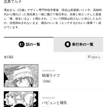
志真てら子
環あきら（22歳）デザイン専門学校卒業後、現在は居酒屋バイト中。高校時
代から憧れだった旭先輩と一緒に働けて毎日幸せ。先輩と初エッチした直後
に「俺、彼女いるよ」と聞かされ、こういう関係は続けないと決心したもの
の、全然諦めきれないまま、都合のいい女（エッチするかわいい後輩？）続
けています。
話の一覧
単行本
の一覧
全13話
1話から
2019/01/25
戦場ライフ
120
pt
2019/01/25
バビュンと彼氏