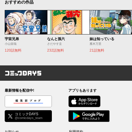
おすすめの作品
宇宙兄弟
なんと孫六
妹は知っている
小山宙哉
さだやす圭
雁木万里
120話無料
232話無料
21話無料
コミックDAYS
最新情報を配信中!
アプリもあります
編集部ブログ
コミックDAYS
@comicdays_team
お知らせ
利用規約