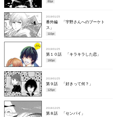
80
pt
2019/01/25
番外編 「宇野さんへのブーケト
ス」
110
pt
2019/01/25
第１０話 「キラキラした恋」
160
pt
2019/01/25
第９話 「好きって何？」
125
pt
2018/12/25
第８話 「センパイ」