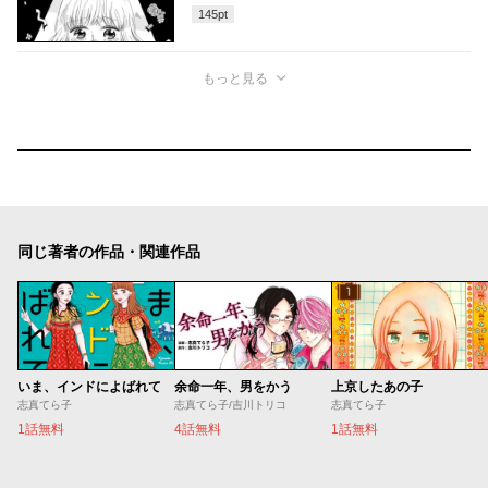
145
pt
もっと見る
同じ著者の作品・関連作品
いま、インドによばれて
余命一年、男をかう
上京したあの子
志真てら子
志真てら子/吉川トリコ
志真てら子
1話無料
4話無料
1話無料