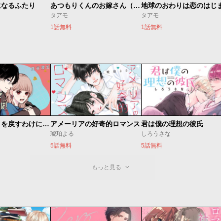
になるふたり
あつもりくんのお嫁さん（←未定）
地球のおわりは恋のはじ
タアモ
タアモ
1話無料
1話無料
頼くんとヨリを戻すわけには！
アメーリアの好奇的ロマンス
君は僕の理想の彼氏
琥珀よる
しろうさな
5話無料
5話無料
もっと見る