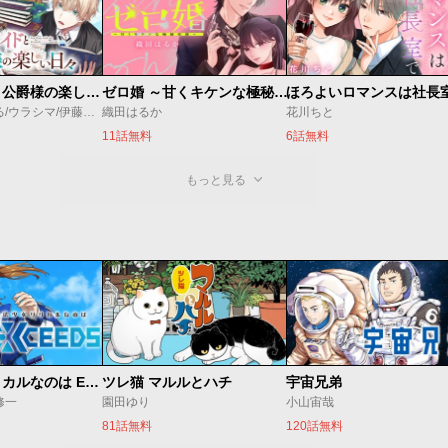
万能メイドと公爵様の楽しい日々
ゼロ婚 ～甘くキケンな極秘任務～
ほろよいロマンスは社長
佐倉涼/内田ぱる/ウラシマ/伊藤テリヤキ
織田はるか
花川ちと
11話無料
6話無料
もっと見る
魔法少女リリカルなのは EXCEEDS
ツレ猫 マルルとハチ
宇宙兄弟
修一
園田ゆり
小山宙哉
81話無料
120話無料