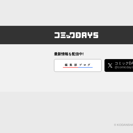
コミックDAYS
最新情報を配信中!
編集部ブログ
コミックDA
@comicday
©
KODANSHA 