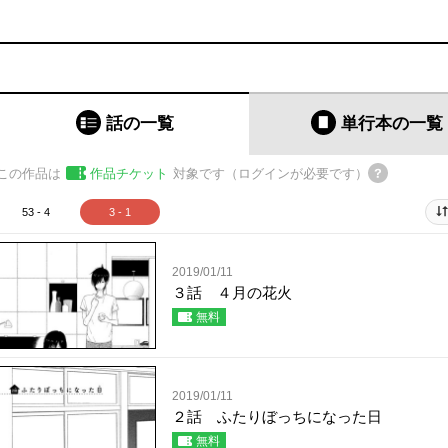
話の一覧
単行本
の一覧
この作品は
作品チケット
対象です（ログインが必要です）
53 - 4
3 - 1
2019/01/11
３話 ４月の花火
無料
2019/01/11
２話 ふたりぼっちになった日
無料