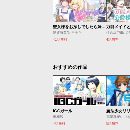
聖女様をお探しでしたら妹で間違いありません。さあどうぞお連れください、今すぐ。
伊賀海栗/足戸手斗
41話無料
4話無料
おすすめの作品
IGCガール
東和広
都築真紀/川上
4話無料
5話無料