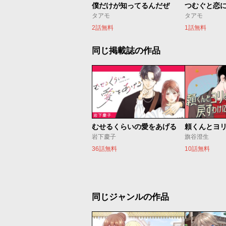
僕だけが知ってるんだぜ
つむぐと恋
タアモ
タアモ
2話無料
1話無料
同じ掲載誌の作品
むせるくらいの愛をあげる
岩下慶子
旗谷澄生
36話無料
10話無料
同じジャンルの作品