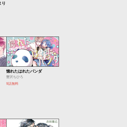
まり
惚れたはれたパンダ
蟹沢ちひろ
9話無料