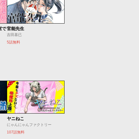
室で
官能先生
吉田基已
5話無料
ヤニねこ
にゃんにゃんファクトリー
107話無料