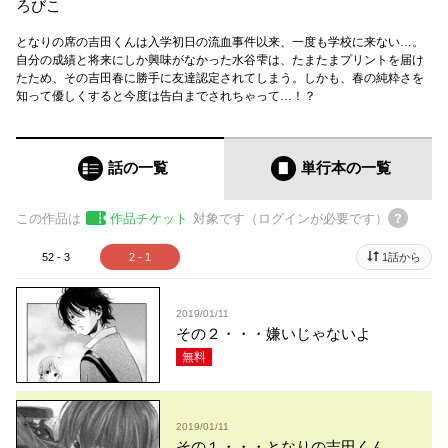
ろびこ
となりの席の吉田くんは入学初日の流血事件以来、一度も学校に来ない…。
自分の成績と将来にしか興味がなかった水谷雫は、たまたまプリントを届け
たため、その吉田春に勝手に友達認定されてしまう。しかも、春の純粋さを
知って優しくすると今度は告白までされちゃって…！？
話の一覧
単行本
の一覧
この作品は
作品チケット
対象です（ログインが必要です）
52 - 3
2 - 1
1話から
2019/01/11
その２・・・嫌いじゃないよ
無料
2019/01/11
その１・・・となりの吉田くん