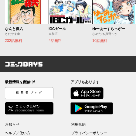
なんと孫六
IGCガール
ゆーあーすらっがー
さだやす圭
東和広
なめたけ/真野ろか
232話無料
4話無料
10話無料
コミックDAYS
最新情報を配信中!
アプリもあります
編集部ブログ
コミックDAYS
@comicdays_team
お知らせ
利用規約
ヘルプ／使い方
プライバシーポリシー