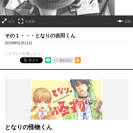
拡大
全画面
移動
その１・・・となりの吉田くん
2019年01月11日
シェアして応援しよう！
RSSフィード
ポスト
埋め込む
となりの怪物くん