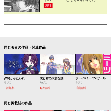
無料
同じ著者の作品・関連作品
夕闇とかたわれ
僕と君の大切な話
ボーイ×ミーツ×ガール
ろびこ
ろびこ
ろびこ
1話無料
1話無料
1話無料
同じ掲載誌の作品