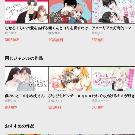
むせるくらいの愛をあげる
頼くんとヨリを戻すわけには！
アメーリアの好奇的ロマンス
岩下慶子
旗谷澄生
琥珀よる
36話無料
10話無料
5話無料
同じジャンルの作品
僕のいとこのおねえさん
ぴちぴちピッチ ａｑｕａ
だれでも抱けるキミが好き
春野ユキト
花森ぴんく
武田スーパー
8話無料
1話無料
6話無料
おすすめの作品