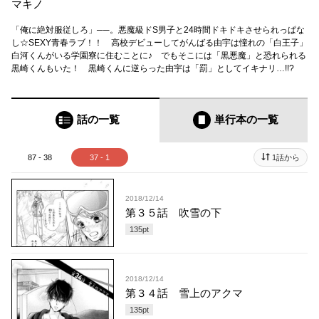
マキノ
「俺に絶対服従しろ」──。悪魔級ドS男子と24時間ドキドキさせられっぱな
し☆SEXY青春ラブ！！ 高校デビューしてがんばる由宇は憧れの「白王子」
白河くんがいる学園寮に住むことに♪ でもそこには「黒悪魔」と恐れられる
黒崎くんもいた！ 黒崎くんに逆らった由宇は「罰」としてイキナリ…!!?
話の一覧
単行本
の一覧
87 - 38
37 - 1
1話から
2018/12/14
第３５話 吹雪の下
135
pt
2018/12/14
第３４話 雪上のアクマ
135
pt