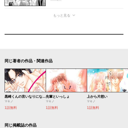
もっと見る
同じ著者の作品・関連作品
黒崎くんの言いなりになんてならないＳ
先輩といっしょ
上から片想い
マキノ
マキノ
マキノ
1話無料
1話無料
1話無料
同じ掲載誌の作品