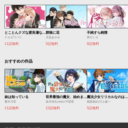
とことんクズな渡良瀬なのに
群狼に花
不純すら純情
ナカガワパリ
月凪あやせ
岡モトカ
11話無料
5話無料
8話無料
おすすめの作品
妹は知っている
世界最強の魔女、始めました ～私だけ『攻略サイト』を見れる世界で自由に生きます～
魔法少女リリカルなのは EXCEEDS
雁木万里
坂木持丸/riritto/戸賀環
都築真紀/川上修一
21話無料
23話無料
5話無料