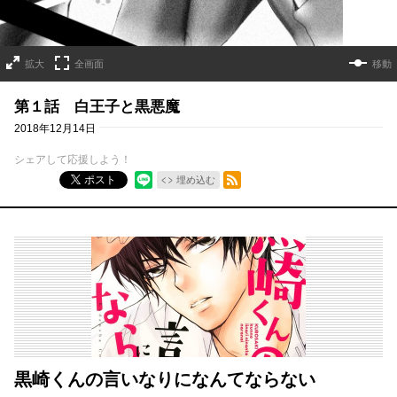
拡大
全画面
移動
第１話 白王子と黒悪魔
2018年12月14日
シェアして応援しよう！
RSSフィード
ポスト
埋め込む
黒崎くんの言いなりになんてならない