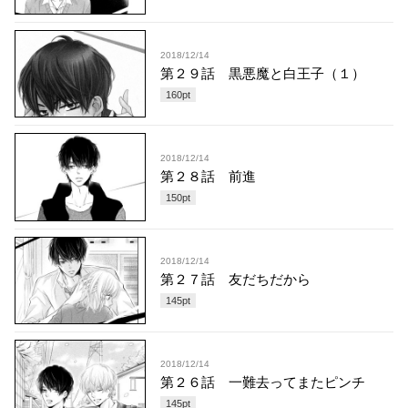
2018/12/14
第２９話 黒悪魔と白王子（１）
160
pt
2018/12/14
第２８話 前進
150
pt
2018/12/14
第２７話 友だちだから
145
pt
2018/12/14
第２６話 一難去ってまたピンチ
145
pt