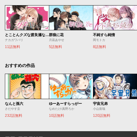
とことんクズな渡良瀬なのに
群狼に花
不純すら純情
ナカガワパリ
月凪あやせ
岡モトカ
11話無料
5話無料
8話無料
おすすめの作品
なんと孫六
ゆーあーすらっがー
宇宙兄弟
さだやす圭
なめたけ/真野ろか
小山宙哉
232話無料
10話無料
120話無料