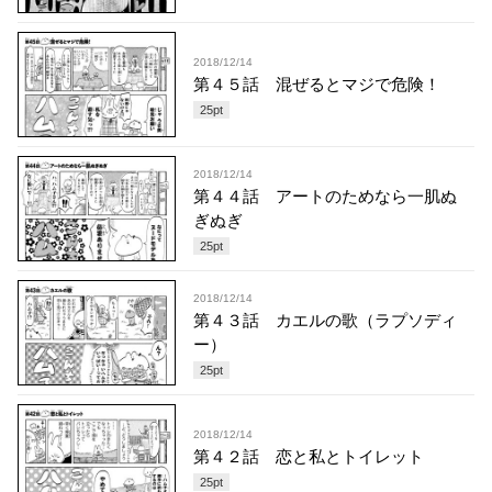
2018/12/14
第４５話 混ぜるとマジで危険！
25
pt
2018/12/14
第４４話 アートのためなら一肌ぬ
ぎぬぎ
25
pt
2018/12/14
第４３話 カエルの歌（ラプソディ
ー）
25
pt
2018/12/14
第４２話 恋と私とトイレット
25
pt