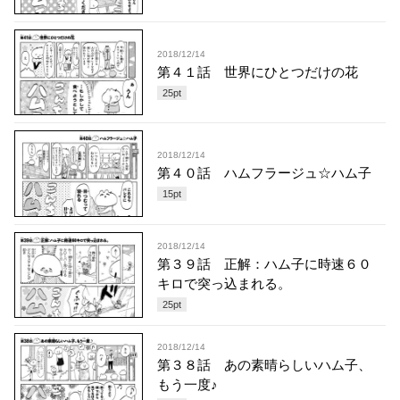
2018/12/14
第４１話 世界にひとつだけの花
25
pt
2018/12/14
第４０話 ハムフラージュ☆ハム子
15
pt
2018/12/14
第３９話 正解：ハム子に時速６０
キロで突っ込まれる。
25
pt
2018/12/14
第３８話 あの素晴らしいハム子、
もう一度♪