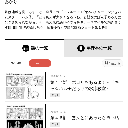
あかり
夢は地球を見下ろすこと！身長ドラゴンフルーツ１個分のチャーミングなハ
ムスター・ハム子。「とりあえず大きくなろうね」と親友のぱん子ちゃんに
なぐさめられながら、今日も元気に悪いやつらをキラースマイルで焼き尽く
す!!!!!!!!!!!! 驚愕の癒し系☆ 猛毒ゆるカワ鳥獣戯画ショート第１巻!!!!!
話の一覧
単行本
の一覧
97 - 48
47 - 1
1話から
2018/12/14
第４７話 ポロリもあるよ！～ドキ
ッ☆ハム子だらけの水泳教室～
25
pt
2018/12/14
第４６話 ほんとにあったら怖い話
25
pt