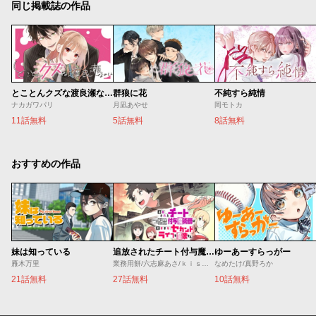
同じ掲載誌の作品
とことんクズな渡良瀬なのに
群狼に花
不純すら純情
ナカガワパリ
月凪あやせ
岡モトカ
11話無料
5話無料
8話無料
おすすめの作品
妹は知っている
追放されたチート付与魔術師は気ままなセカンドライフを謳歌する。 ～俺は武器だけじゃなく、あらゆるものに『強化ポイント』を付与できるし、俺の意思でいつでも効果を解除できるけど、残った人たち大丈夫？～
ゆーあーすらっがー
雁木万里
業務用餅/六志麻あさ/ｋｉｓｕｉ
なめたけ/真野ろか
21話無料
27話無料
10話無料