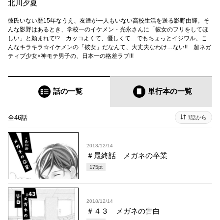
北川夕夏
彼氏いない歴15年なうえ、友達が一人もいない高校生活を送る影野由輝。そ
んな影野はあるとき、学校一のイケメン・光永さんに「彼女のフリをしてほ
しい」と頼まれて!? カッコよくて、優しくて…でもちょっとイジワル。こ
んなキラキラ☆イケメンの「彼女」だなんて、大丈夫なわけ…ない!! 超ネガ
ティブ少女×神モテ男子の、日本一の格差ラブ!!!
話の一覧
単行本
の一覧
全46話
1話から
2018/12/14
＃最終話 メガネの卒業
175
pt
2018/12/14
＃４３ メガネの告白