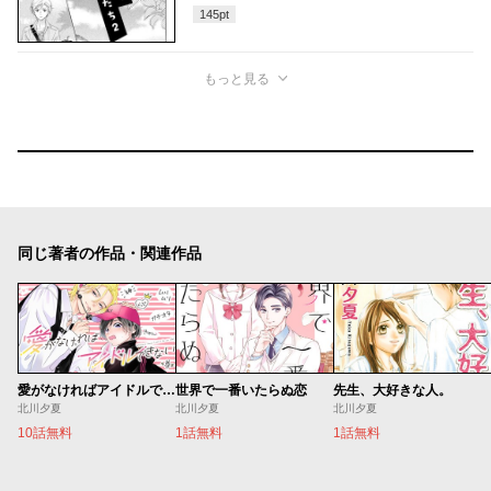
145
pt
もっと見る
同じ著者の作品・関連作品
愛がなければアイドルできない
世界で一番いたらぬ恋
先生、大好きな人。
北川夕夏
北川夕夏
北川夕夏
10話無料
1話無料
1話無料