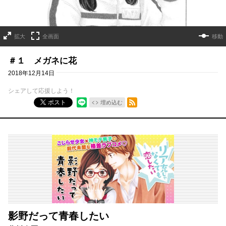
拡大
全画面
移動
＃１ メガネに花
2018年12月14日
シェアして応援しよう！
RSSフィード
ポスト
埋め込む
影野だって青春したい