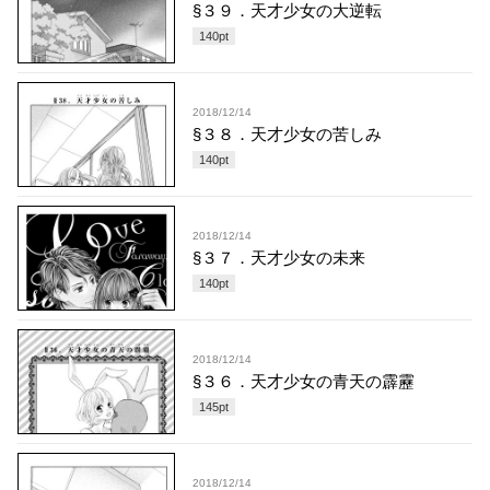
§３９．天才少女の大逆転
140
pt
2018/12/14
§３８．天才少女の苦しみ
140
pt
2018/12/14
§３７．天才少女の未来
140
pt
2018/12/14
§３６．天才少女の青天の霹靂
145
pt
2018/12/14