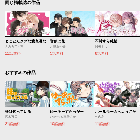
同じ掲載誌の作品
とことんクズな渡良瀬なのに
群狼に花
不純すら純情
ナカガワパリ
月凪あやせ
岡モトカ
11話無料
5話無料
8話無料
おすすめの作品
妹は知っている
ゆーあーすらっがー
ボールルームへようこそ
雁木万里
なめたけ/真野ろか
竹内友
21話無料
10話無料
11話無料