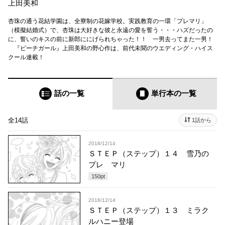
上田美和
杏珠の通う花結学園は、全寮制の花嫁学校。実践教育の一環「プレマリ」
（模擬結婚式）で、杏珠は大好きな彼と永遠の愛を誓う・・・ハズだったの
に、誓いのキスの前に新郎ににげられちゃった！！ 一男去ってまた一男！
『ピーチガール』上田美和の野心作は、前代未聞のウエディング・ハイス
クール連載！
話の一覧
単行本
の一覧
全14話
1話から
2018/12/14
ＳＴＥＰ（ステップ）１４ 雪乃の
プレ マリ
150
pt
2018/12/14
ＳＴＥＰ（ステップ）１３ ミラク
ルハニー登場