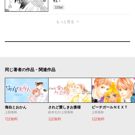
戦！
115
pt
もっと見る
同じ著者の作品・関連作品
海自とおかん
されど愛しきお妻様
ピーチガールＮＥＸＴ
上田美和
鈴木大介/上田美和
上田美和
7話無料
1話無料
1話無料