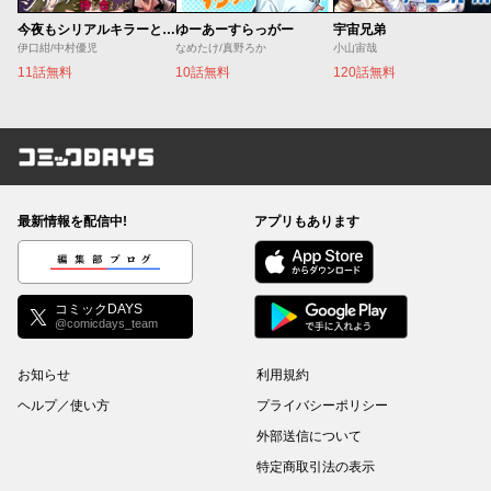
今夜もシリアルキラーと待ち合わせ
ゆーあーすらっがー
宇宙兄弟
伊口紺/中村優児
なめたけ/真野ろか
小山宙哉
11話無料
10話無料
120話無料
コミックDAYS
最新情報を配信中!
アプリもあります
編集部ブログ
コミックDAYS
@comicdays_team
お知らせ
利用規約
ヘルプ／使い方
プライバシーポリシー
外部送信について
特定商取引法の表示