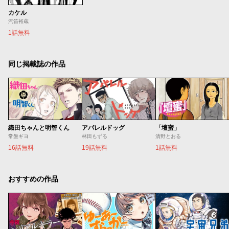
カケル
汽笛裕蔵
1話無料
同じ掲載誌の作品
織田ちゃんと明智くん
アパレルドッグ
「壇蜜」
常盤ギヨ
林田もずる
清野とおる
16話無料
19話無料
1話無料
おすすめの作品