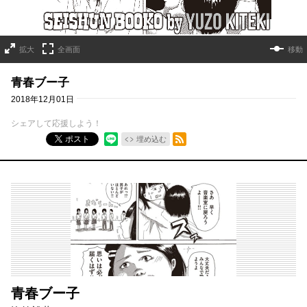
拡大
全画面
移動
青春ブー子
2018年12月01日
シェアして応援しよう！
RSSフィード
ポスト
埋め込む
青春ブー子