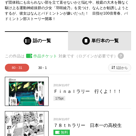
ず団体戦にも出られない部を立て直せないかと悩む中、校庭の大木を難なく
駆け上る運動神経抜群の少女「羽咲綾乃」を見つけ、なんとか勧誘しようと
するが、彼女はなんとバドミントンが嫌いだった！ 目指せ100倍青春、バ
ドミントン部ストーリー開幕！
話の一覧
単行本
の一覧
この作品は
作品チケット
対象です（ログインが必要です）
80 - 31
30 - 1
1話から
2019/11/07
Ｆｉｎａｌラリー 行くよ！！！
175
pt
2019/11/07
７８ｔｈラリー 日本一の高校生
無料