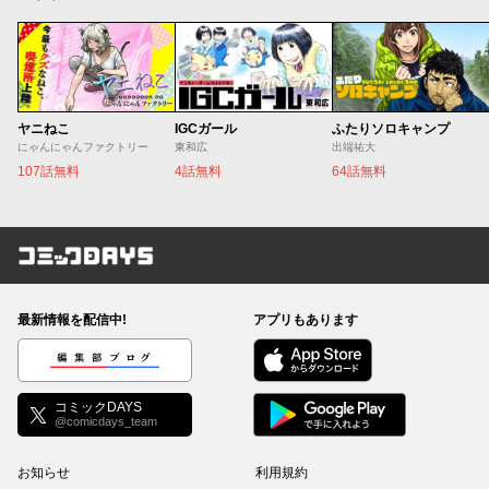
ヤニねこ
IGCガール
ふたりソロキャンプ
にゃんにゃんファクトリー
東和広
出端祐大
107話無料
4話無料
64話無料
コミックDAYS
最新情報を配信中!
アプリもあります
編集部ブログ
コミックDAYS
@comicdays_team
お知らせ
利用規約