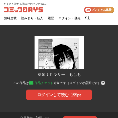
たくさん読める講談社のマンガWEB
コミックDAYS
¥0
プレミアム体験
無料連載
読み切り・新人
履歴
ログイン・登録
検
索
６８ｔｈラリー もしも
この作品は
作品チケット
対象です（ログインが必要です）
ログインして読む
155pt