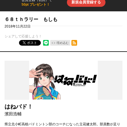
会員登録（初回）で
新規会員登録する
50pt プレゼント！
６８ｔｈラリー もしも
2018年11月22日
シェアして応援しよう！
RSSフィード
ポスト
埋め込む
はねバド！
濱田浩輔
県立北小町高校バドミントン部のコーチになった立花健太郎。部員数が足り