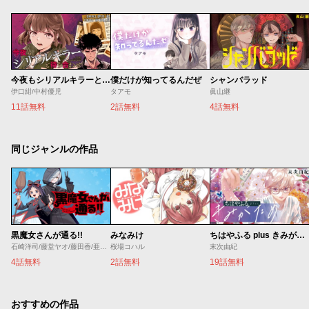
今夜もシリアルキラーと待ち合わせ
僕だけが知ってるんだぜ
シャンバラッド
伊口紺/中村優児
タアモ
眞山継
11話無料
2話無料
4話無料
同じジャンルの作品
黒魔女さんが通る!!
みなみけ
ちはやふる plus きみがため
石崎洋司/藤堂ヤオ/藤田香/亜沙美
桜場コハル
末次由紀
4話無料
2話無料
19話無料
おすすめの作品