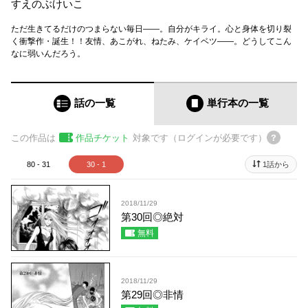
すえのぶけいこ
ただ生きてるだけのつまらない毎日――。自分がキライ。心と身体を切り裂
く衝撃作・誕生！！友情、あこがれ、ねたみ、ケイベツ――。どうしてこん
なに弱いんだろう。
話の一覧
単行本
の一覧
この作品は
作品チケット
対象です（ログインが必要です）
80 - 31
30 - 1
1話から
2018/11/29
第30回◎絶対
無料
2018/11/29
第29回◎非情