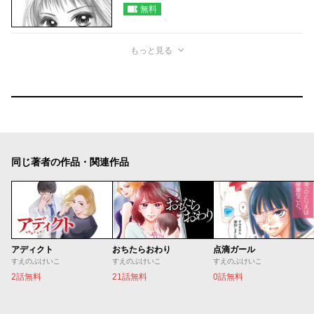
無料
もっと見る
同じ著者の作品・関連作品
アディクト
おちたらおわり
点滴ガール
すえのぶけいこ
すえのぶけいこ
すえのぶけいこ
2話無料
21話無料
0話無料