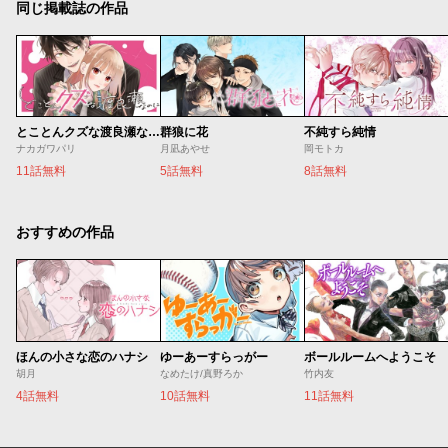
同じ掲載誌の作品
とことんクズな渡良瀬なのに
群狼に花
不純すら純情
ナカガワパリ
月凪あやせ
岡モトカ
11話無料
5話無料
8話無料
おすすめの作品
ほんの小さな恋のハナシ
ゆーあーすらっがー
ボールルームへようこそ
胡月
なめたけ/真野ろか
竹内友
4話無料
10話無料
11話無料