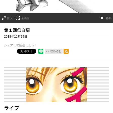
拡大
全画面
移動
第１回◎自罰
2018年11月29日
シェアして応援しよう！
RSSフィード
ポスト
埋め込む
ライフ