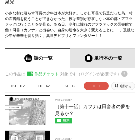
泉光
小さな村に暮らす耳長の少年は本が大好き。しかし耳長で貧乏だった為、村
の図書館を使うことができなかった。彼は差別が存在しない本の都・アフツ
ァックに行くことを夢見る。ある日、少年は憧れのアフツァックの図書館で
働く司書（カフナ）と出会い、自身の運命を大きく変えることに──。孤独な
少年が未来を切り拓く、異世界ビブリオファンタジー！！
話の一覧
単行本
の一覧
この作品は
作品チケット
対象です（ログインが必要です）
161 - 112
111 - 62
61 - 12
11 - 1
1話から
2019/08/07
［第十一話］カフナは田舎者の夢を
見るか？
無料
2019/08/07