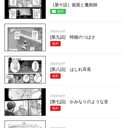
［第十話］仮面と魔術師
無料
2018/11/07
[第九話] 時鐘のつばさ
無料
2018/11/07
[第八話] はしれ耳長
無料
2018/11/07
[第七話] かみなりのような音
無料