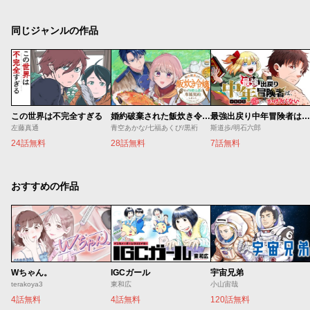
同じジャンルの作品
この世界は不完全すぎる
婚約破棄された飯炊き令嬢の私は冷酷公爵と専属契約しました～ですが胃袋を掴んだ結果、冷たかった公爵様がどんどん優しくなっています～
最強出戻り中年冒険者は、今さら命なんてかけたくない
左藤真通
青空あかな/七福あくび/黒裄
斯道歩/明石六郎
24話無料
28話無料
7話無料
おすすめの作品
Wちゃん。
IGCガール
宇宙兄弟
terakoya3
東和広
小山宙哉
4話無料
4話無料
120話無料