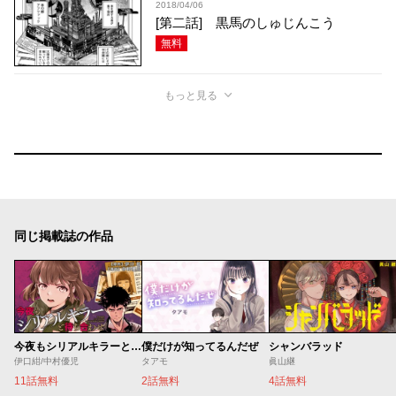
2018/04/06
[第二話] 黒馬のしゅじんこう
無料
もっと見る
同じ掲載誌の作品
今夜もシリアルキラーと待ち合わせ
僕だけが知ってるんだぜ
シャンバラッド
伊口紺/中村優児
タアモ
眞山継
11話無料
2話無料
4話無料