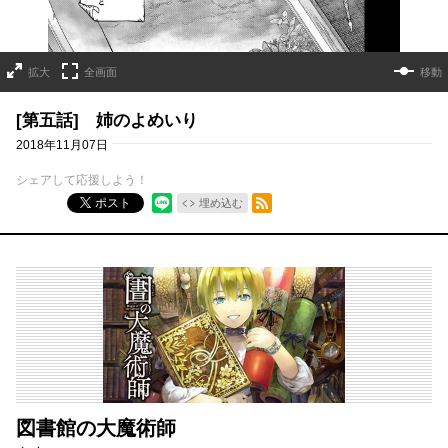
拡大
全画面
移動
[第五話] 姉のよめいり
2018年11月07日
シェアして応援しよう！
RSSフィード
ポスト
埋め込む
図書館の大魔術師