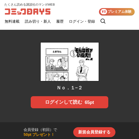
たくさん読める講談社のマンガWEB
コミックDAYS
¥0
プレミアム体験
無料連載
読み切り・新人
履歴
ログイン・登録
検
索
Ｎｏ．１−２
ログインして読む
65pt
会員登録（初回）で
新規会員登録する
50pt プレゼント！