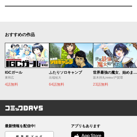
おすすめの作品
IGCガール
ふたりソロキャンプ
世界最強の魔女、始めました ～私だけ『攻略サイト』を見れる世界で自由に生きます～
東和広
出端祐大
坂木持丸/riritto/戸賀環
4話無料
64話無料
23話無料
コミックDAYS
最新情報を配信中!
アプリもあります
編集部ブログ