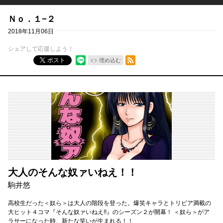
Ｎｏ．１−２
2018年11月06日
シェアして応援しよう！
RSSフィード
ポスト
埋め込む
大人のそんな奴ァいねえ！！
駒井悠
高校生だった＜奴ら＞は大人の階段を登った。爆笑キャラとトリビア満載の
大ヒット４コマ『そんな奴ァいねえ!!』のシーズン２が開幕！ ＜奴ら＞がア
ラサーになった時、新たな笑いが生まれる！！