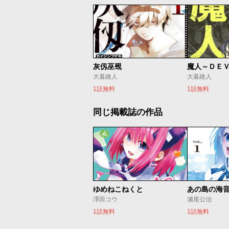
灰仭巫覡
魔人～ＤＥ
大暮維人
大暮維人
1話無料
1話無料
同じ掲載誌の作品
ゆめねこねくと
あの島の海
澤田コウ
瀬尾公治
1話無料
1話無料