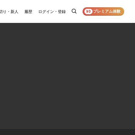
プレミアム体験
切り・新人
履歴
ログイン・登録
検
¥0
索