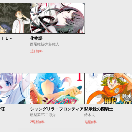
ＶＩＬ～
化物語
西尾維新/大暮維人
1話無料
音荘
シャングリラ・フロンティア
黙示録の四騎士
硬梨菜/不二涼介
鈴木央
25話無料
1話無料