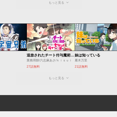
もっと見る
追放されたチート付与魔術師は気ままなセカンドライフを謳歌する。 ～俺は武器だけじゃなく、あらゆるものに『強化ポイント』を付与できるし、俺の意思でいつでも効果を解除できるけど、残った人たち大丈夫？～
妹は知っている
業務用餅/六志麻あさ/ｋｉｓｕｉ
雁木万里
27話無料
21話無料
もっと見る