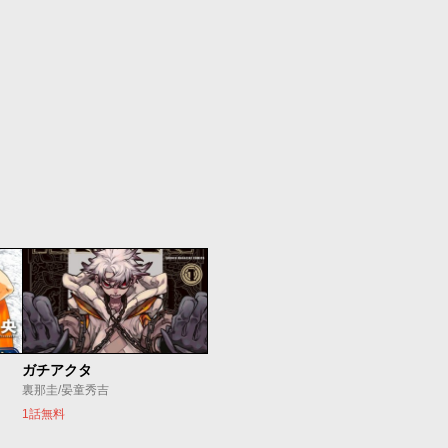
ガチアクタ
裏那圭/晏童秀吉
1話無料