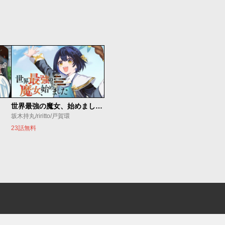
世界最強の魔女、始めました ～私だけ『攻略サイト』を見れる世界で自由に生きます～
坂木持丸/riritto/戸賀環
23話無料