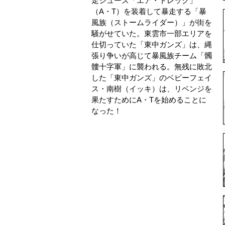
走シューズ「エア・トレック」
（A・T）を装着して暴走する「暴
風族（ストームライダー）」が街を
騒がせていた。東雲市一部エリアを
仕切っていた「東中ガンズ」は、縄
張り争いが高じて暴風族チーム「髑
髏十字軍」に襲われる。無残に敗北
した「東中ガンズ」のベビーフェイ
ス・南樹（イッキ）は、リベンジを
果たすためにA・Tを始めることに
なった！