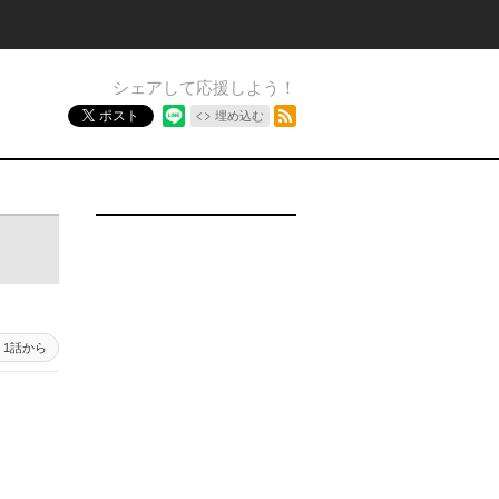
シェアして応援しよう！
RSSフィード
ポスト
埋め込む
1話から