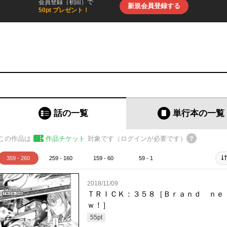
会員登録（初回）で
新規会員登録する
50pt プレゼント！
話の一覧
単行本
の一覧
この作品は
作品チケット
対象です（ログインが必要です）
359 - 260
259 - 160
159 - 60
59 - 1
2018/11/09
ＴＲＩＣＫ：３５８［Ｂｒａｎｄ ｎｅ
ｗ！］
55
pt