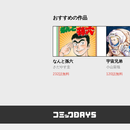
おすすめの作品
なんと孫六
宇宙兄弟
さだやす圭
小山宙哉
232話無料
120話無料
コミックDAYS