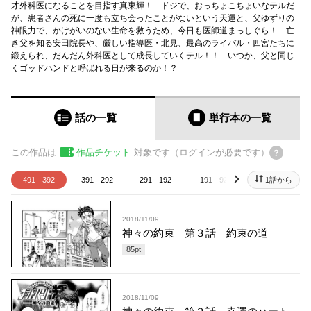
才外科医になることを目指す真東輝！ ドジで、おっちょこちょいなテルだ
が、患者さんの死に一度も立ち会ったことがないという天運と、父ゆずりの
神眼力で、かけがいのない生命を救うため、今日も医師道まっしぐら！ 亡
き父を知る安田院長や、厳しい指導医・北見、最高のライバル・四宮たちに
鍛えられ、だんだん外科医として成長していくテル！！ いつか、父と同じ
くゴッドハンドと呼ばれる日が来るのか！？
話の一覧
単行本
の一覧
この作品は
作品チケット
対象です（ログインが必要です）
491 - 392
391 - 292
291 - 192
191 - 92
91 - 1
1話から
next
2018/11/09
神々の約束 第３話 約束の道
85
pt
2018/11/09