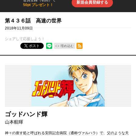
新規会員登録する
50pt プレゼント！
第４３６話 高速の世界
2018年11月09日
シェアして応援しよう！
RSSフィード
ポスト
埋め込む
ゴッドハンド輝
山本航暉
神々の座す処と呼ばれる安田記念病院（通称ヴァルハラ）で、父のような天