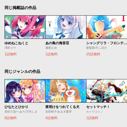
同じ掲載誌の作品
ゆめねこねくと
あの島の海音荘
シャングリラ・フロンティア
澤田コウ
瀬尾公治
硬梨菜/不二涼介
1話無料
1話無料
25話無料
同じジャンルの作品
ひなたとひかり
夜明けをつれてくる犬
セットマッチ！
高杉六花/べあろ/万冬しま
吉田桃子/あまぎ夏芽
カトウコトノ
8話無料
4話無料
1話無料