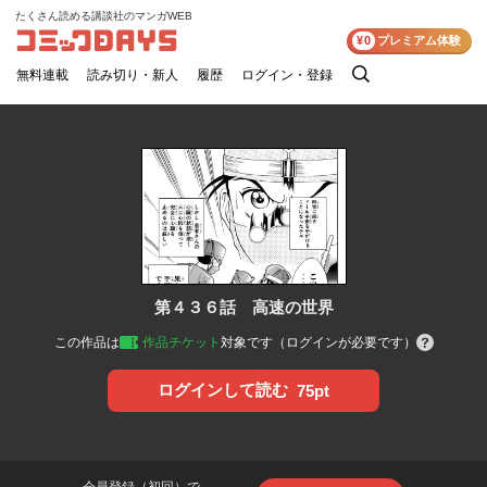
たくさん読める講談社のマンガWEB
コミックDAYS
¥0
プレミアム体験
無料連載
読み切り・新人
履歴
ログイン・登録
検
索
第４３６話 高速の世界
この作品は
作品チケット
対象です（ログインが必要です）
ログインして読む
75pt
会員登録（初回）で