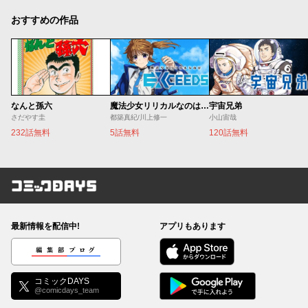
おすすめの作品
なんと孫六
魔法少女リリカルなのは EXCEEDS
宇宙兄弟
さだやす圭
都築真紀/川上修一
小山宙哉
232話無料
5話無料
120話無料
コミックDAYS
最新情報を配信中!
アプリもあります
編集部ブログ
コミックDAYS
@comicdays_team