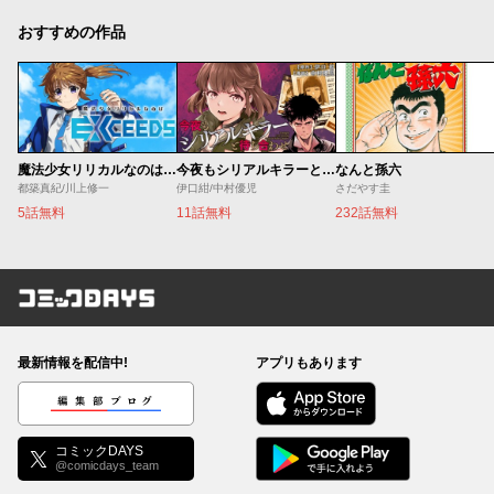
おすすめの作品
魔法少女リリカルなのは EXCEEDS
今夜もシリアルキラーと待ち合わせ
なんと孫六
都築真紀/川上修一
伊口紺/中村優児
さだやす圭
5話無料
11話無料
232話無料
コミックDAYS
最新情報を配信中!
アプリもあります
編集部ブログ
コミックDAYS
@comicdays_team