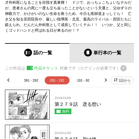
才外科医になることを目指す真東輝！ ドジで、おっちょこちょいなテルだ
が、患者さんの死に一度も立ち会ったことがないという天運と、父ゆずりの
神眼力で、かけがいのない生命を救うため、今日も医師道まっしぐら！ 亡
き父を知る安田院長や、厳しい指導医・北見、最高のライバル・四宮たちに
鍛えられ、だんだん外科医として成長していくテル！！ いつか、父と同じ
くゴッドハンドと呼ばれる日が来るのか！？
話の一覧
単行本
の一覧
この作品は
作品チケット
対象です（ログインが必要です）
91 - 392
391 - 292
291 - 192
191 - 92
91 - 1
1話から
prev
next
2018/11/09
第２７９話 迸る想い
無料
2018/11/09