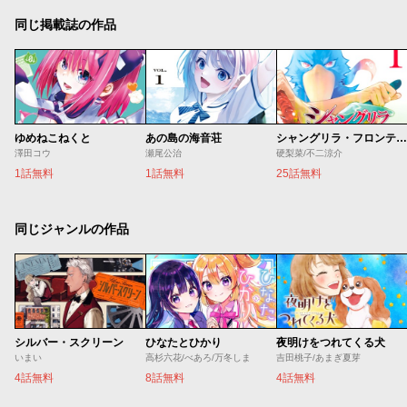
同じ掲載誌の作品
ゆめねこねくと
あの島の海音荘
シャングリラ・フロンティア
澤田コウ
瀬尾公治
硬梨菜/不二涼介
1話無料
1話無料
25話無料
同じジャンルの作品
シルバー・スクリーン
ひなたとひかり
夜明けをつれてくる犬
いまい
高杉六花/べあろ/万冬しま
吉田桃子/あまぎ夏芽
4話無料
8話無料
4話無料