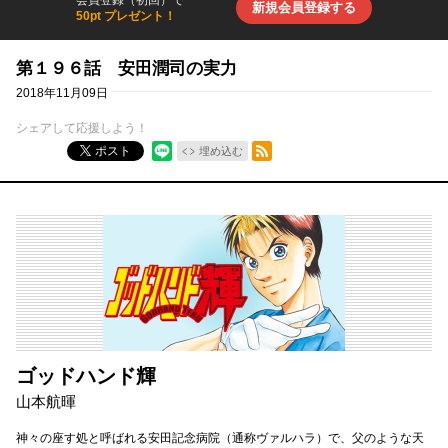
新規会員登録する
50pt プレゼント！
第１９６話 安田潤司の実力
2018年11月09日
シェアして応援しよう！
RSSフィード
ポスト
埋め込む
ゴッドハンド輝
山本航暉
神々の座す処と呼ばれる安田記念病院（通称ヴァルハラ）で、父のような天