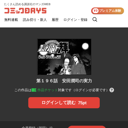
たくさん読める講談社のマンガWEB
コミックDAYS
¥0
プレミアム体験
無料連載
読み切り・新人
履歴
ログイン・登録
検
索
第１９６話 安田潤司の実力
この作品は
作品チケット
対象です（ログインが必要です）
ログインして読む
75pt
会員登録（初回）で