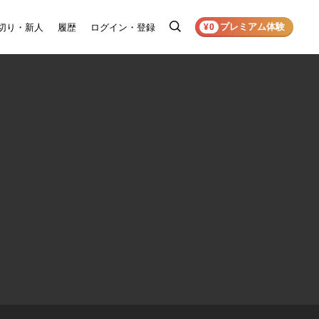
プレミアム体験
切り・新人
履歴
ログイン・登録
検
¥0
索