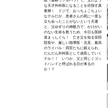
院（通称ヴァルハラ）で、父のよう
な天才外科医になることを目指す真
東輝！ ドジで、おっちょこちょい
なテルだが、患者さんの死に一度も
立ち会ったことがないという天運
と、父ゆずりの神眼力で、かけがい
のない生命を救うため、今日も医師
道まっしぐら！ 亡き父を知る安田
院長や、厳しい指導医・北見、最高
のライバル・四宮たちに鍛えられ、
だんだん外科医として成長していく
テル！！ いつか、父と同じくゴッ
ドハンドと呼ばれる日が来るの
か！？