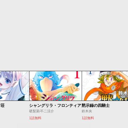
音荘
シャングリラ・フロンティア
黙示録の四騎士
硬梨菜/不二涼介
鈴木央
1話無料
1話無料