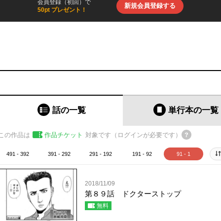
会員登録（初回）で
新規会員登録する
50pt プレゼント！
話の一覧
単行本
の一覧
この作品は
作品チケット
対象です（ログインが必要です）
491 - 392
391 - 292
291 - 192
191 - 92
91 - 1
2018/11/09
第８９話 ドクターストップ
無料