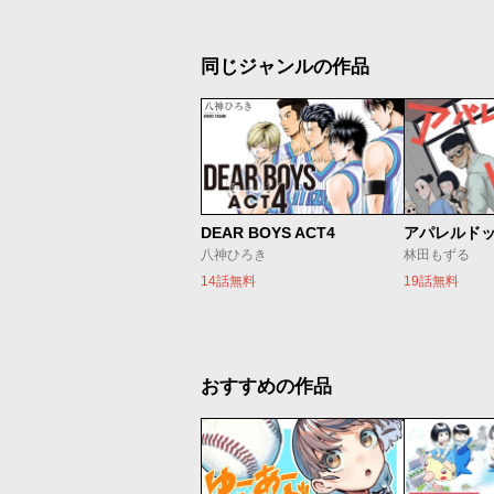
同じジャンルの作品
DEAR BOYS ACT4
アパレルド
八神ひろき
林田もずる
14話無料
19話無料
おすすめの作品