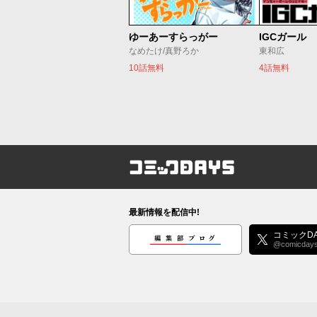
ゆーあーすらっがー
IGCガール
なめたけ/真野ろか
東和広
10話無料
4話無料
コミックDAYS
最新情報を配信中!
編集部ブログ
コミックDA
@comicday