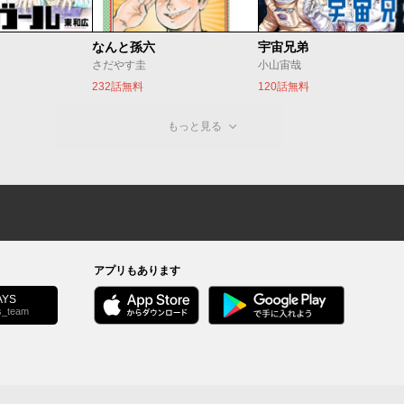
なんと孫六
宇宙兄弟
さだやす圭
小山宙哉
232話無料
120話無料
もっと見る
アプリもあります
YS
s_team