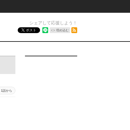
シェアして応援しよう！
RSSフィード
ポスト
埋め込む
1話から