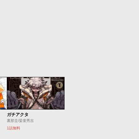
ガチアクタ
裏那圭/晏童秀吉
1話無料