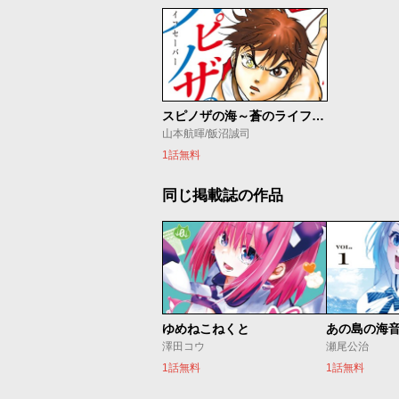
スピノザの海～蒼のライフセーバー～
山本航暉/飯沼誠司
1話無料
同じ掲載誌の作品
ゆめねこねくと
あの島の海
澤田コウ
瀬尾公治
1話無料
1話無料