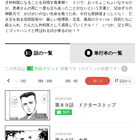
才外科医になることを目指す真東輝！ ドジで、おっちょこちょいなテルだ
が、患者さんの死に一度も立ち会ったことがないという天運と、父ゆずりの
神眼力で、かけがいのない生命を救うため、今日も医師道まっしぐら！ 亡
き父を知る安田院長や、厳しい指導医・北見、最高のライバル・四宮たちに
鍛えられ、だんだん外科医として成長していくテル！！ いつか、父と同じ
くゴッドハンドと呼ばれる日が来るのか！？
話の一覧
単行本
の一覧
この作品は
作品チケット
対象です（ログインが必要です）
391 - 292
291 - 192
191 - 92
91 - 1
1話から
prev
2018/11/09
第８９話 ドクターストップ
無料
2018/11/09