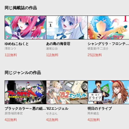
同じ掲載誌の作品
ゆめねこねくと
あの島の海音荘
シャングリラ・フロンティア
澤田コウ
瀬尾公治
硬梨菜/不二涼介
1話無料
1話無料
25話無料
同じジャンルの作品
ブラックカラー～悪の組織をマネジメント～
'82エンジェル
明日のドライブ
原理/福田泰宏
せきはん
岡本健志
4話無料
4話無料
4話無料