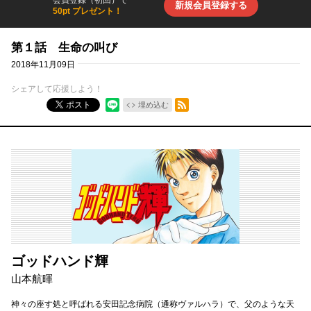
新規会員登録する
50pt プレゼント！
第１話 生命の叫び
2018年11月09日
シェアして応援しよう！
RSSフィード
ポスト
埋め込む
ゴッドハンド輝
山本航暉
神々の座す処と呼ばれる安田記念病院（通称ヴァルハラ）で、父のような天