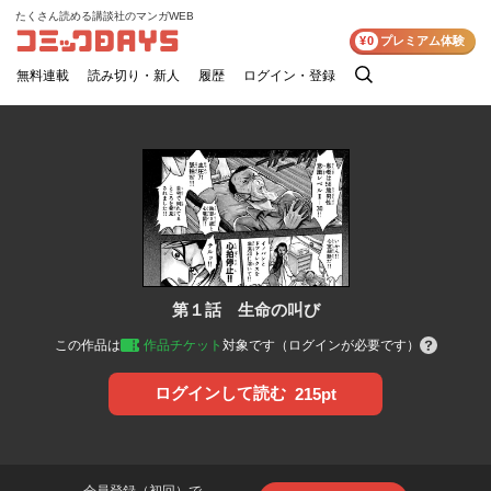
たくさん読める講談社のマンガWEB
コミックDAYS
¥0
プレミアム体験
無料連載
読み切り・新人
履歴
ログイン・登録
検
索
第１話 生命の叫び
この作品は
作品チケット
対象です（ログインが必要です）
ログインして読む
215pt
会員登録（初回）で