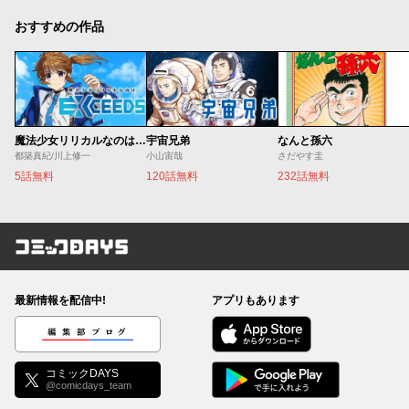
おすすめの作品
魔法少女リリカルなのは EXCEEDS
宇宙兄弟
なんと孫六
都築真紀/川上修一
小山宙哉
さだやす圭
5話無料
120話無料
232話無料
コミックDAYS
最新情報を配信中!
アプリもあります
編集部ブログ
コミックDAYS
@comicdays_team