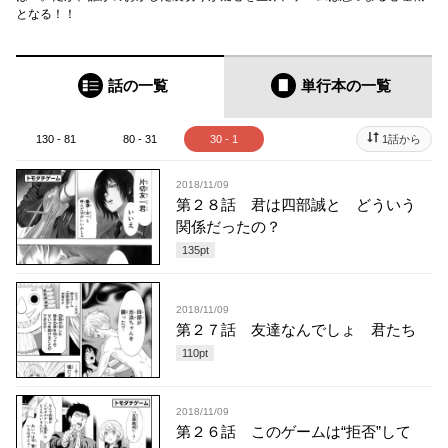
となる！！
話の一覧
単行本
の一覧
130 - 81
80 - 31
30 - 1
1話から
2018/11/09
第２８話 君は四部誠と どういう
関係だったの？
135
pt
2018/11/09
第２７話 友達なんでしょ 君たち
110
pt
2018/11/09
第２６話 このゲームは“拒否”して