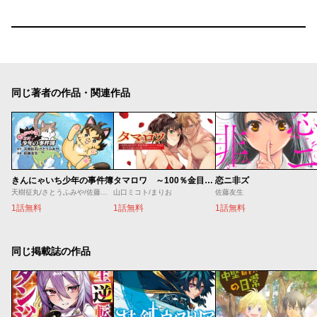
同じ著者の作品・関連作品
きんにゃいち少年の事件簿
タマロワ ～100％金目当て 資産35億のイケメンを巡る訳アリ女達の玉の輿バトルロワイヤル～
恋ニ非ズ
天樹征丸/さとうふみや/佐藤友生
山口ミコト/まりお
佐藤友生
1話無料
1話無料
1話無料
同じ掲載誌の作品