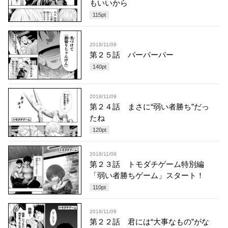
もいいから
115
pt
2018/11/09
第２５話 パーパーパー
140
pt
2018/11/09
第２４話 まさに“弱い者勝ち”だっ
たね
120
pt
2018/11/09
第２３話 トモダチゲーム特別編
「弱い者勝ちゲーム」スタート！
110
pt
2018/11/09
第２２話 君には“大事なもの”がな