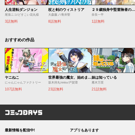
人生逆転ダンジョン
杖と剣のウィストリア
２９歳独身中堅冒険者の日常
尾張ニコ/どすこい花丸様
大森藤ノ/青井聖
奈良一平
3話無料
8話無料
1話無料
おすすめの作品
ヤニねこ
世界最強の魔女、始めました ～私だけ『攻略サイト』を見れる世界で自由に生きます～
妹は知っている
にゃんにゃんファクトリー
坂木持丸/riritto/戸賀環
雁木万里
107話無料
23話無料
21話無料
コミックDAYS
最新情報を配信中!
アプリもあります