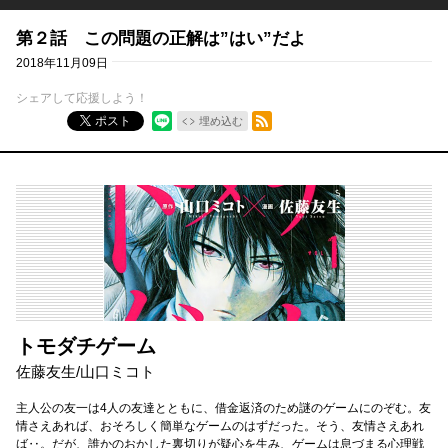
第２話 この問題の正解は”はい”だよ
2018年11月09日
シェアして応援しよう！
RSSフィード
ポスト
埋め込む
トモダチゲーム
佐藤友生
/
山口ミコト
主人公の友一は4人の友達とともに、借金返済のため謎のゲームにのぞむ。友
情さえあれば、おそろしく簡単なゲームのはずだった。そう、友情さえあれ
ば‥。だが、誰かのおかした裏切りが疑心を生み、ゲームは息づまる心理戦