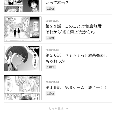
いって本当？
110
pt
2018/11/09
第２１話 このことは“他言無用”
それから“逃亡禁止”だからね
110
pt
2018/11/09
第２０話 ちゃちゃっと結果発表し
ちゃおっか
140
pt
2018/11/09
第１９話 第３ゲーム 終了―！！
110
pt
もっと見る