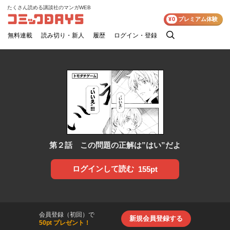
たくさん読める講談社のマンガWEB
コミックDAYS
¥0
プレミアム体験
無料連載
読み切り・新人
履歴
ログイン・登録
検
索
第２話 この問題の正解は”はい”だよ
ログインして読む
155pt
会員登録（初回）で
新規会員登録する
50pt プレゼント！