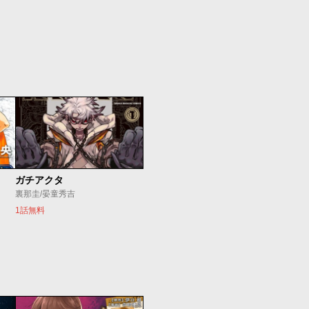
ガチアクタ
裏那圭/晏童秀吉
1話無料