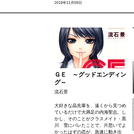
2018年11月09日
ＧＥ ～グッドエンディン
グ～
流石景
大好きな晶先輩を、遠くから見つめ
ているだけで大満足の内海聖志。し
かし、そのことがクラスメイト・黒
川 雪にバレたことで、片思いでよ
かったはずの恋が、急速に動き出