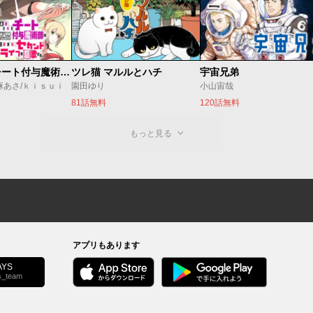
追放されたチート付与魔術師は気ままなセカンドライフを謳歌する。 ～俺は武器だけじゃなく、あらゆるものに『強化ポイント』を付与できるし、俺の意思でいつでも効果を解除できるけど、残った人たち大丈夫？～
ツレ猫 マルルとハチ
宇宙兄弟
麻あさ/ｋｉｓｕｉ
園田ゆり
小山宙哉
81話無料
120話無料
もっと見る
アプリもあります
YS
s_team