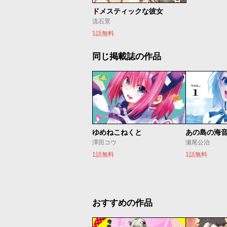
ドメスティックな彼女
流石景
1話無料
同じ掲載誌の作品
ゆめねこねくと
あの島の海
澤田コウ
瀬尾公治
1話無料
1話無料
おすすめの作品