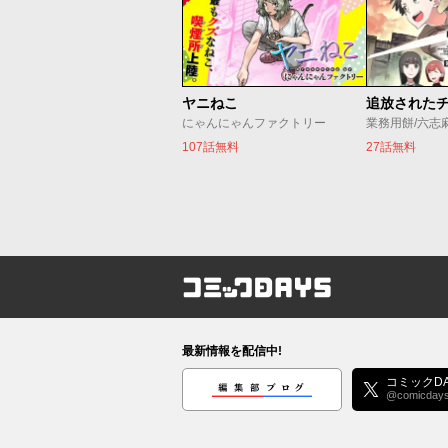
ヤニねこ
にゃんにゃんファクトリー
業務用餅/六志
107話無料
27話無料
コミックDAYS
最新情報を配信中!
編集部ブログ
コミックDA
@comicday