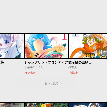
音荘
シャングリラ・フロンティア
黙示録の四騎士
硬梨菜/不二涼介
鈴木央
25話無料
1話無料
もっと見る