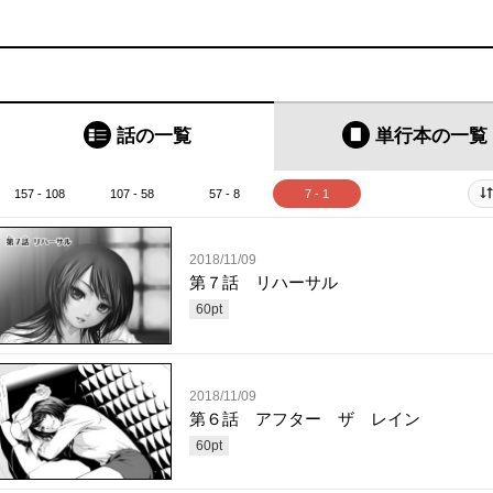
話の一覧
単行本
の一覧
157 - 108
107 - 58
57 - 8
7 - 1
2018/11/09
第７話 リハーサル
60
pt
2018/11/09
第６話 アフター ザ レイン
60
pt