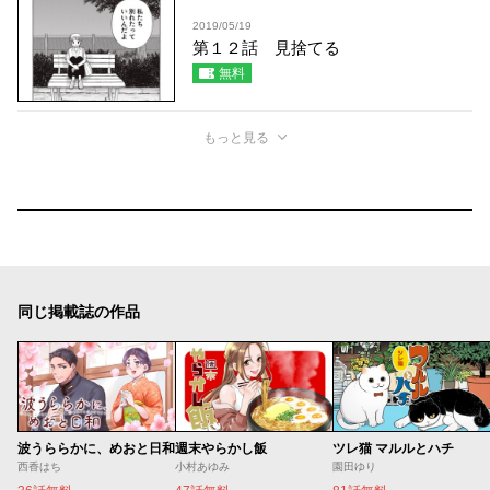
2019/05/19
第１２話 見捨てる
無料
もっと見る
同じ掲載誌の作品
波うららかに、めおと日和
週末やらかし飯
ツレ猫 マルルとハチ
西香はち
小村あゆみ
園田ゆり