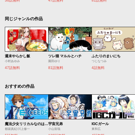
36話無料
47話無料
81話無料
同じジャンルの作品
週末やらかし飯
ツレ猫 マルルとハチ
ふたりのまいにち
小村あゆみ
園田ゆり
つじなつみ
47話無料
81話無料
4話無料
おすすめの作品
魔法少女リリカルなのは EXCEEDS
宇宙兄弟
IGCガール
都築真紀/川上修一
小山宙哉
東和広