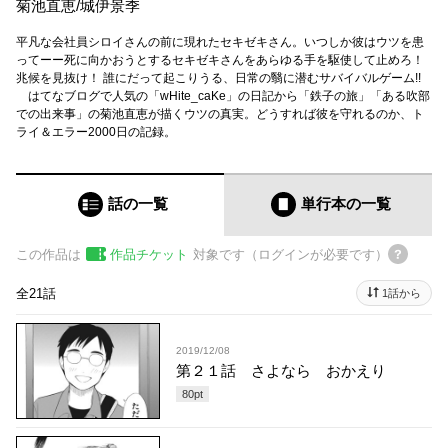
菊池直恵
/
城伊景季
平凡な会社員シロイさんの前に現れたセキゼキさん。いつしか彼はウツを患
ってーー死に向かおうとするセキゼキさんをあらゆる手を駆使して止めろ！
兆候を見抜け！ 誰にだって起こりうる、日常の翳に潜むサバイバルゲーム!!
はてなブログで人気の「wHite_caKe」の日記から「鉄子の旅」「ある吹部
での出来事」の菊池直恵が描くウツの真実。どうすれば彼を守れるのか、ト
ライ＆エラー2000日の記録。
話の一覧
単行本
の一覧
この作品は
作品チケット
対象です（ログインが必要です）
全21話
1話から
2019/12/08
第２１話 さよなら おかえり
80
pt