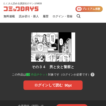
たくさん読める講談社のマンガWEB
コミックDAYS
¥0
プレミアム体験
無料連載
読み切り・新人
履歴
ログイン・登録
検
索
その３４ 男と女と警察と
この作品は
作品チケット
対象です（ログインが必要です）
ログインして読む
90pt