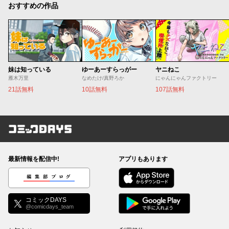
おすすめの作品
妹は知っている
ゆーあーすらっがー
ヤニねこ
雁木万里
なめたけ/真野ろか
にゃんにゃんファクトリー
21話無料
10話無料
107話無料
コミックDAYS
最新情報を配信中!
アプリもあります
編集部ブログ
コミックDAYS
@comicdays_team