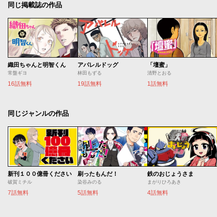
同じ掲載誌の作品
織田ちゃんと明智くん
アパレルドッグ
「壇蜜」
常盤ギヨ
林田もずる
清野とおる
16話無料
19話無料
1話無料
同じジャンルの作品
新刊１００億冊ください
刷ったもんだ！
鉄のおじょうさま
破賀ミチル
染谷みのる
まがりひろあき
7話無料
5話無料
4話無料