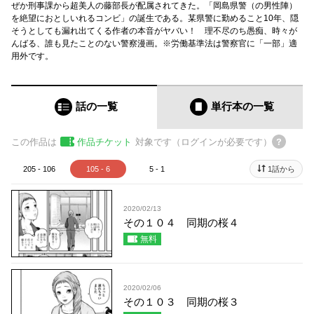
ぜか刑事課から超美人の藤部長が配属されてきた。「岡島県警（の男性陣）
を絶望におとしいれるコンビ」の誕生である。某県警に勤めること10年、隠
そうとしても漏れ出てくる作者の本音がヤバい！ 理不尽のち愚痴、時々が
んばる、誰も見たことのない警察漫画。※労働基準法は警察官に「一部」適
用外です。
話の一覧
単行本
の一覧
この作品は
作品チケット
対象です（ログインが必要です）
205 - 106
105 - 6
5 - 1
1話から
2020/02/13
その１０４ 同期の桜４
無料
2020/02/06
その１０３ 同期の桜３