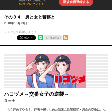
会員登録（初回）で
新規会員登録する
50pt プレゼント！
その３４ 男と女と警察と
2018年10月23日
シェアして応援しよう！
RSSフィード
ポスト
埋め込む
ハコヅメ～交番女子の逆襲～
泰三子
「もう辞めてやる！」辞表を握りしめた新米女性警察官・川合の交番に、な