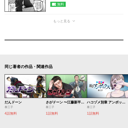
無料
もっと見る
同じ著者の作品・関連作品
だんドーン
さがドーン 〜江藤新平と肥前の妖怪〜
ハコヅメ別章 アンボックス
泰三子
泰三子
泰三子
4話無料
1話無料
1話無料