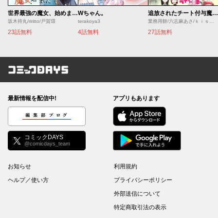
世界最強の魔女、始めました ～私だけ『攻略サイト』を見れる世界で自由に生きます～
Wちゃん。
追放されたチート付与魔術師は気ままなセカンドライフを謳歌する。 ～俺は武器だけじゃなく、あらゆるものに『強化ポイント』を付与できるし、俺の意思でいつでも効果を解除できるけど、残った人たち大丈夫？～
坂木持丸/riritto/戸賀環
terakoya3
業務用餅/六志麻あさ/ｋｉｓｕｉ
23話無料
4話無料
27話無料
コミックDAYS
最新情報を配信中!
アプリもあります
編集部ブログ
コミックDAYS
@comicdays_team
お知らせ
利用規約
ヘルプ／使い方
プライバシーポリシー
外部送信について
特定商取引法の表示