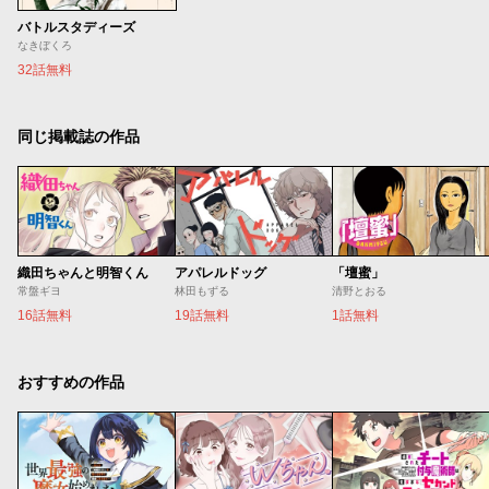
バトルスタディーズ
なきぼくろ
32話無料
同じ掲載誌の作品
織田ちゃんと明智くん
アパレルドッグ
「壇蜜」
常盤ギヨ
林田もずる
清野とおる
16話無料
19話無料
1話無料
おすすめの作品