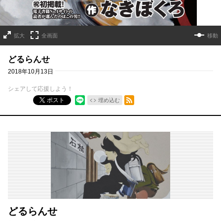
拡大
全画面
移動
どるらんせ
2018年10月13日
シェアして応援しよう！
RSSフィード
ポスト
埋め込む
どるらんせ