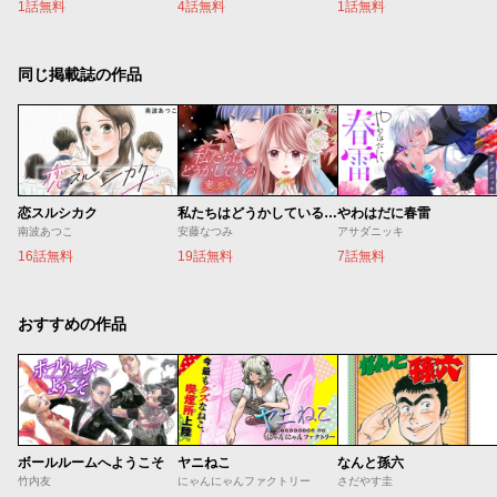
1話無料
4話無料
1話無料
同じ掲載誌の作品
恋スルシカク
私たちはどうかしている 妻恋い
やわはだに春雷
南波あつこ
安藤なつみ
アサダニッキ
16話無料
19話無料
7話無料
おすすめの作品
ボールルームへようこそ
ヤニねこ
なんと孫六
竹内友
にゃんにゃんファクトリー
さだやす圭