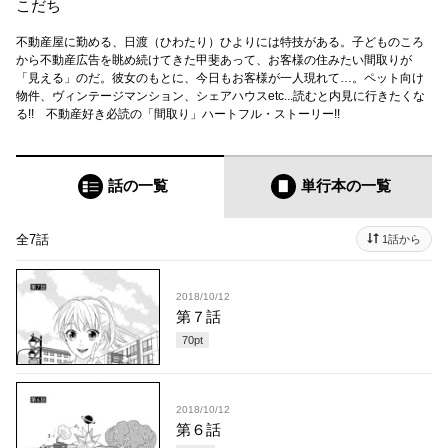
こだち
不動産屋に勤める、日渡（ひわたり）ひよりには特技がある。子どものころ
から不動産広告を眺め続けてきた甲斐あって、お客様の住みたい間取りが
「見える」のだ。彼女のもとに、今日もお客様が一人現れて…。ペット向け
物件、ヴィンテージマンション、シェアハウスetc...読むと内見に行きたくな
る!! 不動産好き必読の「間取り」ハートフル・ストーリー!!
話の一覧
単行本
の一覧
全7話
1話から
2018/10/12
第７話
70
pt
2018/10/12
第６話