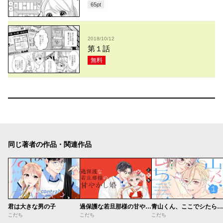
65
pt
2018/10/12
第１話
無料
同じ著者の作品・関連作品
君は大きな男の子
過保護な若旦那様の甘やかし婚
青山くん、ここでシたらバレちゃうよ？
こだち
こだち
こだち