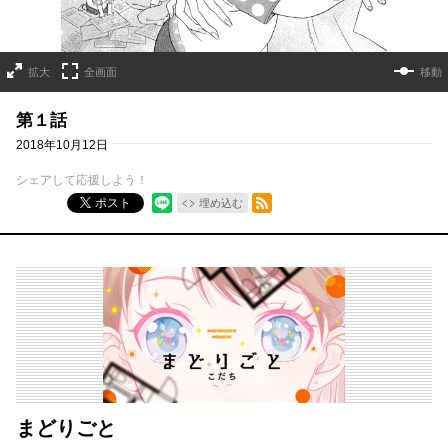
拡大
全画面
移動
第１話
2018年10月12日
シェアして応援しよう！
RSSフィード
ポスト
埋め込む
まどりごと