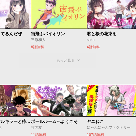
ってるんだぜ
宙飛ぶバイオリン
君と桜の花束を
三原和人
saku
8話無料
4話無料
もっと見る
今夜もシリアルキラーと待ち合わせ
ボールルームへようこそ
ヤニねこ
児
竹内友
にゃんにゃんファクトリー
11話無料
107話無料