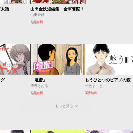
与太話
山田金鉄短編集 全軍奮闘！
山田金鉄
1話無料
ッグ
「壇蜜」
清野とおる
一色まこと
1話無料
3話無料
もっと見る