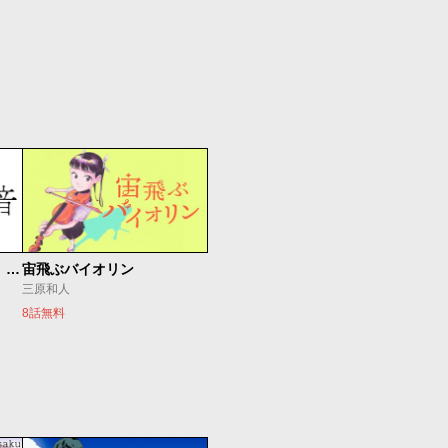
もうひとつのピアノの森 整う音
宙飛ぶバイオリン
三原和人
8話無料