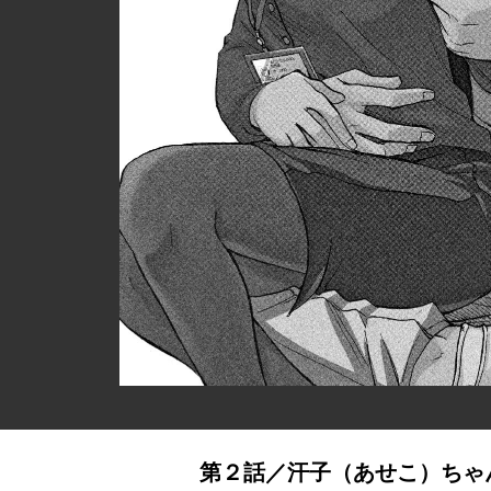
第２話／汗子（あせこ）ちゃ