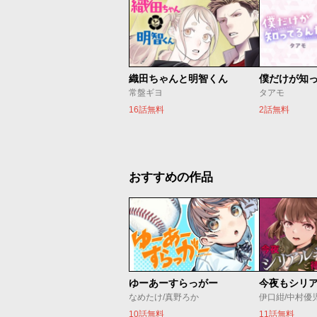
織田ちゃんと明智くん
僕だけが知
常盤ギヨ
タアモ
16話無料
2話無料
おすすめの作品
ゆーあーすらっがー
なめたけ/真野ろか
伊口紺/中村優
10話無料
11話無料