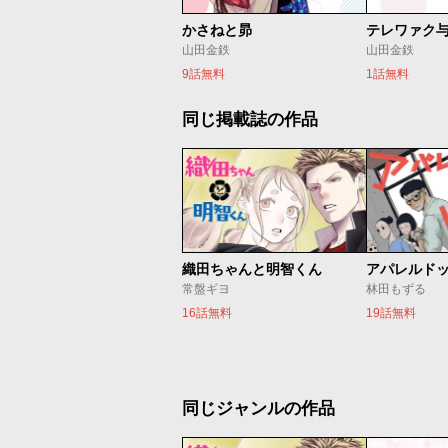
かさねと昴
テレワァク
山田金鉄
山田金鉄
9話無料
1話無料
同じ掲載誌の作品
織田ちゃんと明智くん
アパレルド
常盤ギヨ
林田もずる
16話無料
19話無料
同じジャンルの作品