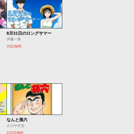
8月31日のロングサマー
伊藤一角
26話無料
なんと孫六
さだやす圭
232話無料