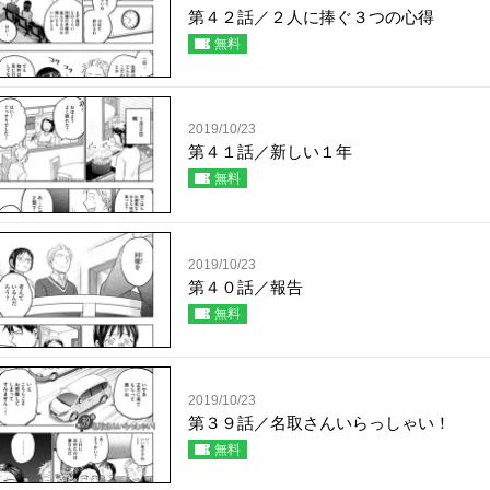
第４２話／２人に捧ぐ３つの心得
無料
2019/10/23
第４１話／新しい１年
無料
2019/10/23
第４０話／報告
無料
2019/10/23
第３９話／名取さんいらっしゃい！
無料