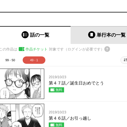
話の一覧
単行本
の一覧
この作品は
作品チケット
対象です（ログインが必要です）
99 - 50
49 - 1
2019/10/23
第４７話／誕生日おめでとう
無料
2019/10/23
第４６話／お引っ越し
無料