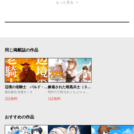
もっと見る
同じ掲載誌の作品
辺境の老騎士 バルド・ローエン
解雇された暗黒兵士（３０代）のスローなセカンドライフ
菊石森生/支援ＢＩＳ
岡沢六十四/るれくちぇ/ｓａｇｅ・ジョー
2話無料
1話無料
おすすめの作品