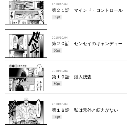
2018/10/04
第２１話 マインド・コントロール
65
pt
2018/10/04
第２０話 センセイのキャンディー
80
pt
2018/10/04
第１９話 潜入捜査
80
pt
2018/10/04
第１８話 私は意外と筋力がない
60
pt