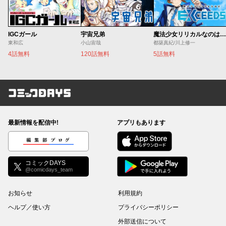
IGCガール
宇宙兄弟
魔法少女リリカルなのは EXCEEDS
東和広
小山宙哉
都築真紀/川上修一
4話無料
120話無料
5話無料
コミックDAYS
最新情報を配信中!
アプリもあります
編集部ブログ
コミックDAYS
@comicdays_team
お知らせ
利用規約
ヘルプ／使い方
プライバシーポリシー
外部送信について