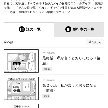
青春に、文字通りすべてを捧げる少女メイの受難のスクールデイズ! 「魔法少
女俺」、「そんな目で見てくれ」、ギャグで注目を集める腹筋デストロイヤ
ー・毛魂一直線のスピリチュアル学園ラブコメディ!
話の一覧
単行本
の一覧
全27話
1話から
2018/10/04
最終話 私が言うとおりになる〈後
編〉
100
pt
2018/10/04
第２６話 私が言うとおりになる
〈前編〉
75
pt