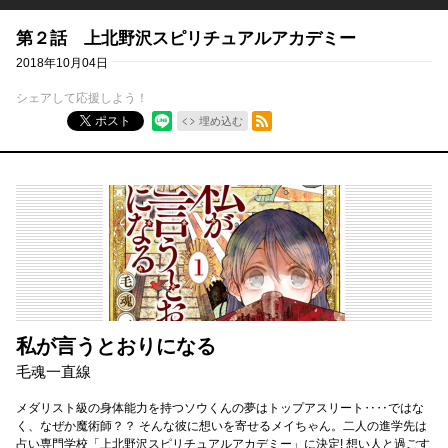
第２話 上北野沢スピリチュアルアカデミー
2018年10月04日
シェアして応援しよう！
RSSフィード
ポスト
埋め込む
私が言うとおりになる
毛魂一直線
メダリスト級の身体能力を持つソウくんの夢はトップアスリート‥‥ではな
く、なぜか魔術師？？ そんな彼に想いを寄せるメイちゃん。二人の進学先は
占い専門学校「上北野沢スピリチュアルアカデミー」に決定! 想い人と過ごす