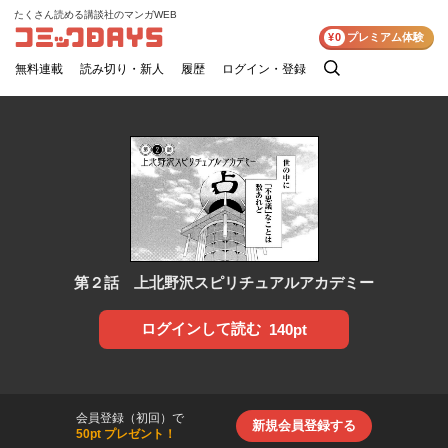
たくさん読める講談社のマンガWEB
コミックDAYS
¥0
プレミアム体験
無料連載
読み切り・新人
履歴
ログイン・登録
検
索
第２話 上北野沢スピリチュアルアカデミー
ログインして読む
140pt
会員登録（初回）で
新規会員登録する
50pt プレゼント！