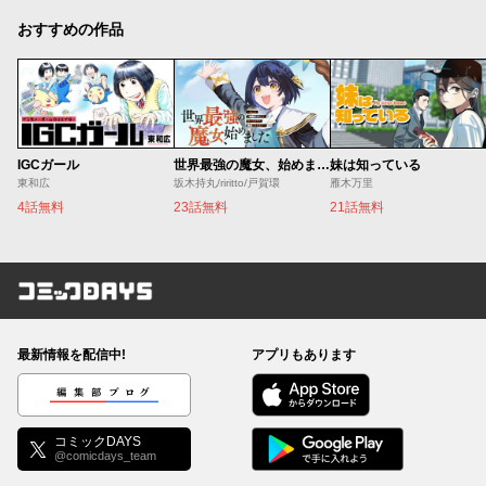
おすすめの作品
IGCガール
世界最強の魔女、始めました ～私だけ『攻略サイト』を見れる世界で自由に生きます～
妹は知っている
東和広
坂木持丸/riritto/戸賀環
雁木万里
4話無料
23話無料
21話無料
コミックDAYS
最新情報を配信中!
アプリもあります
編集部ブログ
コミックDAYS
@comicdays_team