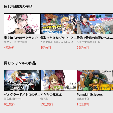
同じ掲載誌の作品
毒を喰らわばサクラまで
昔取ったきねづかで…と言いながら無双する定食屋のおっさん、実は伝説のダンジョン攻略者
最強で最速の無限レベルアップ ～スキル【経験値１０００倍】と【レベルフリー】でレベル上限の枷が外れた俺は無双する～
要マジュロ/大羽隆廣
九頭七尾/肝匠(FriendlyLand)
シオヤマ琴/鳥羽田航
4話無料
4話無料
59話無料
同じジャンルの作品
ベオグラードメトロの子供たち
すだちの魔王城
Pumpkin Scissors
隷蔵庫/山座一心
森下真
岩永亮太郎
6話無料
13話無料
15話無料