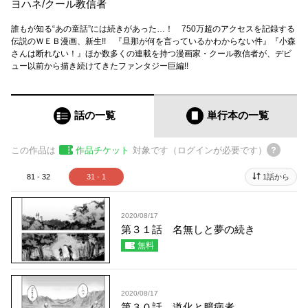
ヨハネ
/
クール教信者
誰もが知る“あの童話”には続きがあった…！ 750万超のアクセスを記録する
伝説のＷＥＢ漫画、新生!! 『旦那が何を言っているかわからない件』『小森
さんは断れない！』ほか数多くの連載を持つ漫画家・クール教信者が、デビ
ュー以前から描き続けてきたファンタジー巨編!!
話の一覧
単行本
の一覧
この作品は
作品チケット
対象です（ログインが必要です）
81 - 32
31 - 1
1話から
2020/08/17
第３１話 名無しと夢の続き
無料
2020/08/17
第３０話 道化と臆病者