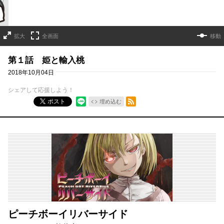
拡大
全画面
移動
第１話 姫と輸入桃
2018年10月04日
シェアして応援しよう！
RSSフィード
ポスト
埋め込む
ピーチボーイリバーサイド